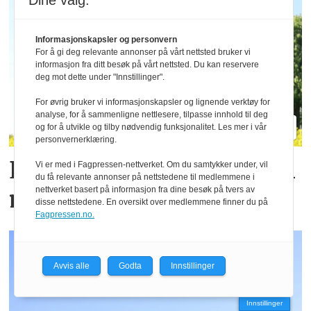
Dine valg:
Informasjonskapsler og personvern
For å gi deg relevante annonser på vårt nettsted bruker vi
informasjon fra ditt besøk på vårt nettsted. Du kan reservere
deg mot dette under "Innstillinger".
For øvrig bruker vi informasjonskapsler og lignende verktøy for
analyse, for å sammenligne nettlesere, tilpasse innhold til deg
og for å utvikle og tilby nødvendig funksjonalitet. Les mer i vår
personvernerklæring.
Enklere arbeid på garden
Vi er med i Fagpressen-nettverket. Om du samtykker under, vil
du få relevante annonser på nettstedene til medlemmene i
nettverket basert på informasjon fra dine besøk på tvers av
med riktig investering
disse nettstedene. En oversikt over medlemmene finner du på
Fagpressen.no.
Avvis alle
Godta
Innstillinger
Innstillinger