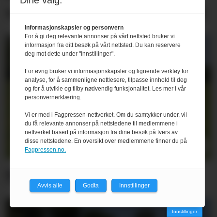
Dine valg:
vekster i samme overfart
Informasjonskapsler og personvern
For å gi deg relevante annonser på vårt nettsted bruker vi
informasjon fra ditt besøk på vårt nettsted. Du kan reservere
deg mot dette under "Innstillinger".
For øvrig bruker vi informasjonskapsler og lignende verktøy for
analyse, for å sammenligne nettlesere, tilpasse innhold til deg
og for å utvikle og tilby nødvendig funksjonalitet. Les mer i vår
personvernerklæring.
Vi er med i Fagpressen-nettverket. Om du samtykker under, vil
du få relevante annonser på nettstedene til medlemmene i
nettverket basert på informasjon fra dine besøk på tvers av
disse nettstedene. En oversikt over medlemmene finner du på
Fagpressen.no.
Novacat blir breiere
Avvis alle
Godta
Innstillinger
Innstillinger