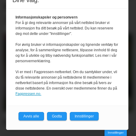
Dine valg:
New Holland dobler i
2026
Informasjonskapsler og personvern
For å gi deg relevante annonser på vårt nettsted bruker vi
informasjon fra ditt besøk på vårt nettsted. Du kan reservere
deg mot dette under "Innstillinger".
For øvrig bruker vi informasjonskapsler og lignende verktøy for
analyse, for å sammenligne nettlesere, tilpasse innhold til deg
og for å utvikle og tilby nødvendig funksjonalitet. Les mer i vår
personvernerklæring.
Vi er med i Fagpressen-nettverket. Om du samtykker under, vil
du få relevante annonser på nettstedene til medlemmene i
nettverket basert på informasjon fra dine besøk på tvers av
disse nettstedene. En oversikt over medlemmene finner du på
Fagpressen.no.
Avvis alle
Godta
Innstillinger
Gjødselprisene skal ned
Innstillinger