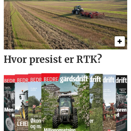
Hvor presist er RTK?