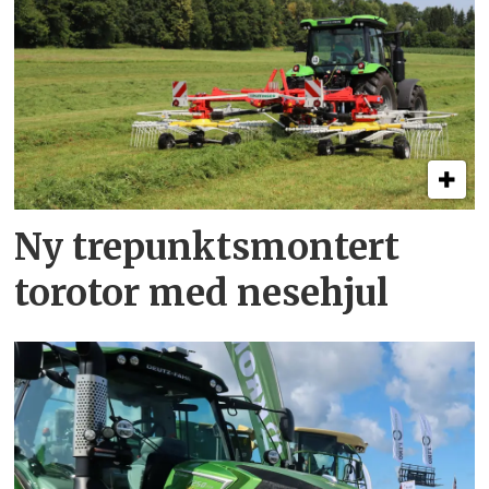
Ny trepunkts­montert
torotor med nesehjul