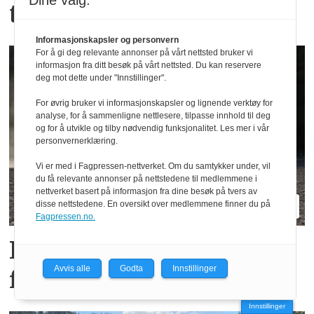
Dine valg:
til
Informasjonskapsler og personvern
For å gi deg relevante annonser på vårt nettsted bruker vi
informasjon fra ditt besøk på vårt nettsted. Du kan reservere
deg mot dette under "Innstillinger".
For øvrig bruker vi informasjonskapsler og lignende verktøy for
analyse, for å sammenligne nettlesere, tilpasse innhold til deg
og for å utvikle og tilby nødvendig funksjonalitet. Les mer i vår
personvernerklæring.
Vi er med i Fagpressen-nettverket. Om du samtykker under, vil
du få relevante annonser på nettstedene til medlemmene i
nettverket basert på informasjon fra dine besøk på tvers av
disse nettstedene. En oversikt over medlemmene finner du på
Fagpressen.no.
Kubota M7-174 KVT: En
Avvis alle
Godta
Innstillinger
firer i sekserkropp
Innstillinger