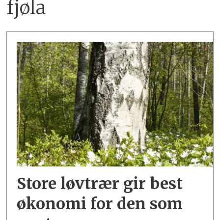
fjøla
Store løvtrær gir best
økonomi for den som