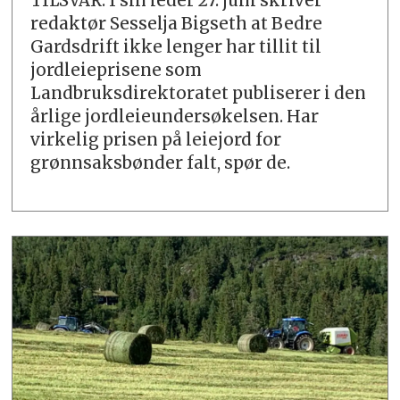
TILSVAR: I sin leder 27. juni skriver
redaktør Sesselja Bigseth at Bedre
Gardsdrift ikke lenger har tillit til
jordleieprisene som
Landbruksdirektoratet publiserer i den
årlige jordleieundersøkelsen. Har
virkelig prisen på leiejord for
grønnsaksbønder falt, spør de.