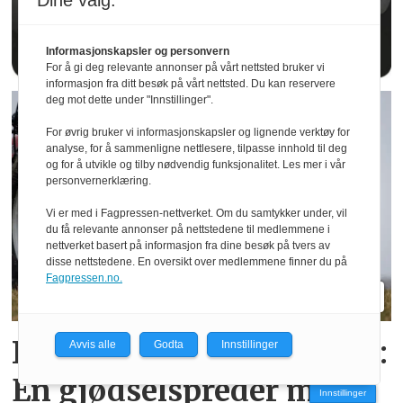
Dine valg:
Informasjonskapsler og personvern
For å gi deg relevante annonser på vårt nettsted bruker vi
informasjon fra ditt besøk på vårt nettsted. Du kan reservere
deg mot dette under "Innstillinger".
For øvrig bruker vi informasjonskapsler og lignende verktøy for
analyse, for å sammenligne nettlesere, tilpasse innhold til deg
og for å utvikle og tilby nødvendig funksjonalitet. Les mer i vår
personvernerklæring.
Vi er med i Fagpressen-nettverket. Om du samtykker under, vil
du få relevante annonser på nettstedene til medlemmene i
nettverket basert på informasjon fra dine besøk på tvers av
disse nettstedene. En oversikt over medlemmene finner du på
Fagpressen.no.
Kverneland Alentix 8047:
Avvis alle
Godta
Innstillinger
En gjødsel­spreder med
Innstillinger