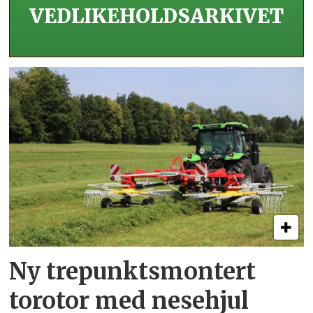
VEDLIKEHOLDS­ARKIVET
Ny trepunkts­montert
torotor med nesehjul