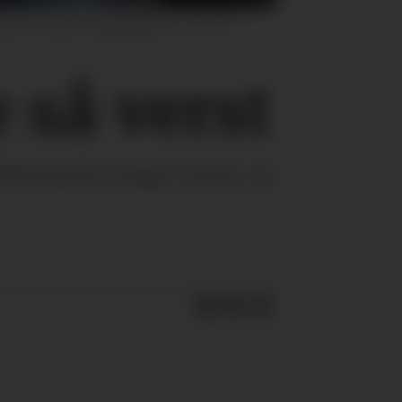
tak har redusert dødeligheten.
Foto: Per
 så verst
llehaug har begge rasene, og