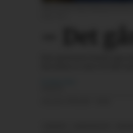
Håvard og Inger Olaug Tollehaug har funnet ei
Magne Tøsse
– Det går
Kan spelsauen hamle opp med
favoritten er uten tvil den me
Per Magne
Tøsse
JOURNALIST
27.06.2023 - 06:00
PUBLISERT
NYHETER
GARDSANALYSE
ØKON