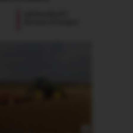
Jakthundtreff i
Elverum til helgen