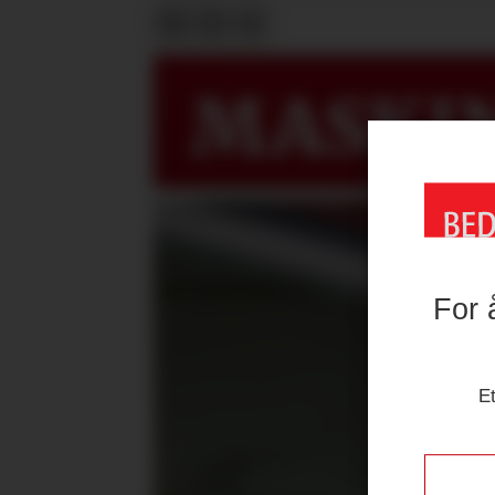
MASKIN
For 
Et