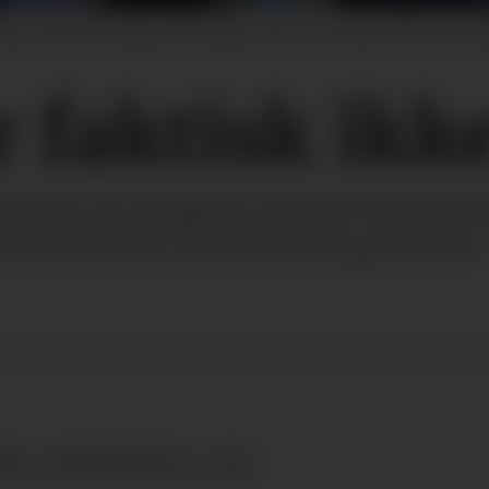
 grei arbeidsfordeling i lamminga. Gode rutiner og smittevernstil
 faktisk ikke
 NKS når det gjelder tilvekst? Håvard To
d kortest hale. Det er det flere grunner til.
OMI
DRIFTSLEDELSE
SAU