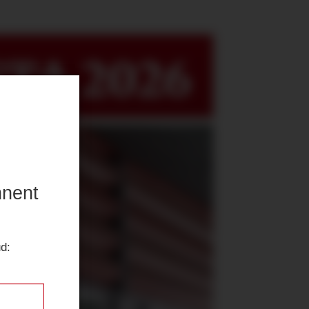
TA 2026
nnent
ud: