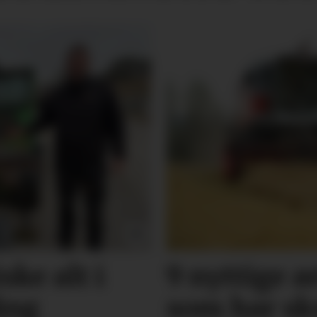
ske alt i
9 nyttige ar
ding
som har sk