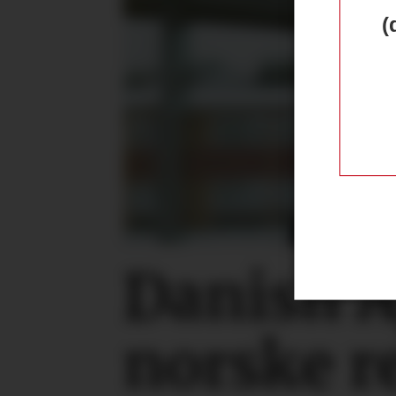
(
Danish 
norske r