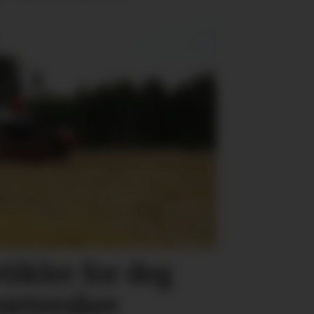
tikler for deg
urtresker