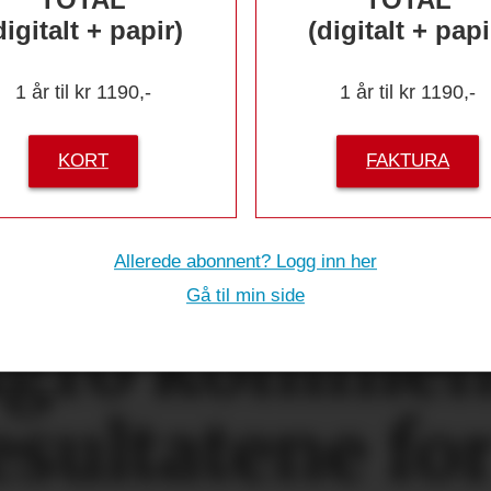
digitalt + papir)
(digitalt + papi
1 år til kr 1190,-
1 år til kr 1190,-
KORT
FAKTURA
Allerede abonnent? Logg inn her
Gå til min side
Agro komment
esultatene fo