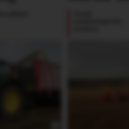
au påkjørt
Dansk
maskinimportør
konkurs