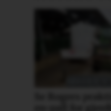
Se Rogers prakti
en-pall for gjer