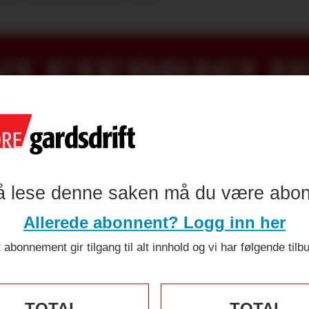
LEIEPRISLIS
å lese denne saken må du være abo
Allerede abonnent? Logg inn her
 abonnement gir tilgang til alt innhold og vi har følgende tilb
TOTAL
TOTAL