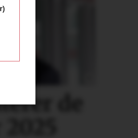
r)
erer de
r 2025