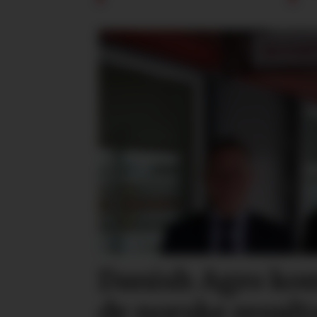
Danish Agro ko
de norske result