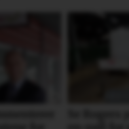
mmenterer
Se Rogers p
atene for
en-pall for