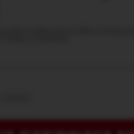
 røtter tar ikke motet fra ikke en sindig trø
or å skape ny dyrkajord.
MASKINER