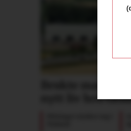
(
Brukte maskiner
nytt liv hos Gr
Pöttinger styrker seg i
G
Finland
S