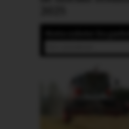
2025
Motta nyheter fra gardsd