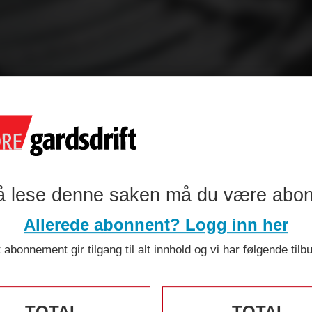
 lanserer ege
å lese denne saken må du være abo
mme til veis
Allerede abonnent? Logg inn her
 abonnement gir tilgang til alt innhold og vi har følgende tilb
TOTAL
TOTAL