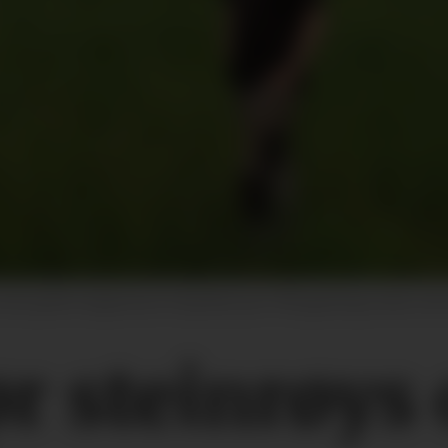
 den gamle skogbunnen til dyrkbar jord. På nydyrkinga vokser det k
ør steinrøys 