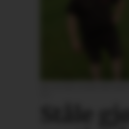
Sakte, men sikkert, forvandler Ståle Grandnes
Tøsse
Ståle gj