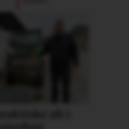
konkurs
raktiske alt i
 gjerding