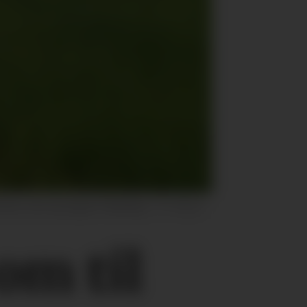
orn, erter og raigras i blanding.
Per Magne
om til