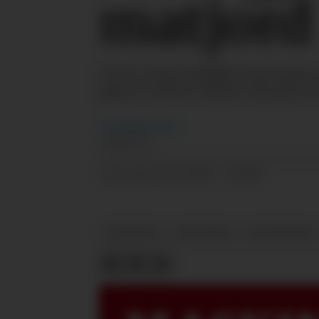
matjord
Noen tusen kubikk med stein og
gjerne ned en ekstra innsats f
Per Magne
Tøsse
JOURNALIST
16.11.2022 - 08:00
PUBLISERT
NYHETER
ØKONOMI
NYDYRKING