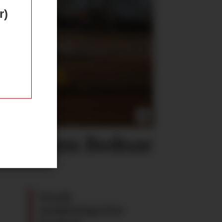
r)
 tar inn Bednar
Dansk
maskinimportør