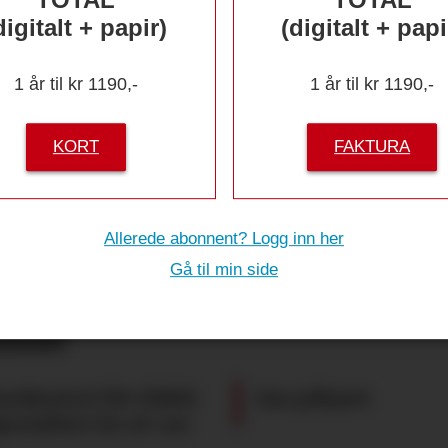
digitalt + papir)
(digitalt + papi
1 år til kr 1190,-
1 år til kr 1190,-
KORT
FAKTURA
Allerede abonnent? Logg inn her
Gå til min side
 skal få
HCP-Ringen
imme
ardsysteri får tildelt
Sau påkjørt
pesialitet for øl-ost