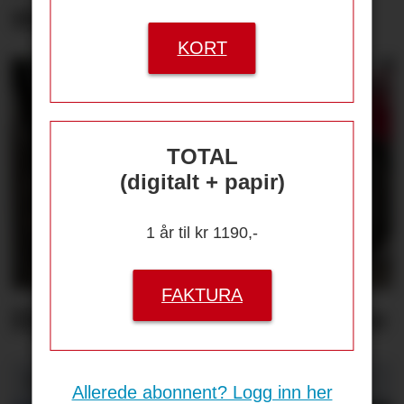
motorveganke
KORT
TOTAL
(digitalt + papir)
1 år til kr 1190,-
FAKTURA
Hjelp oss å bli enda bedre
SERIE: Vi følger familien
Allerede abonnent? Logg inn her