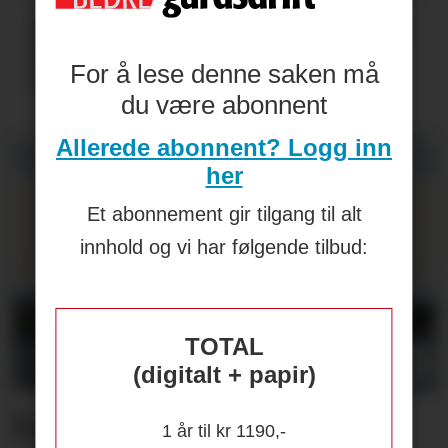
Se Rogers praktiske alt i en-pall for
gjerding
For å lese denne saken må
3 dager siden
du være abonnent
Allerede abonnent? Logg inn
her
Et abonnement gir tilgang til alt
innhold og vi har følgende tilbud:
TOTAL
(digitalt + papir)
Lagmannsretten avslo
1 år til kr 1190,-