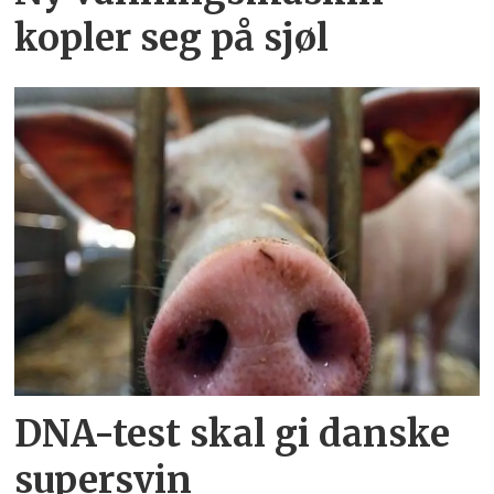
kopler seg på sjøl
DNA-test skal gi danske
supersvin