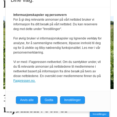
Dine valg:
kuas klauver
Informasjonskapsler og personvern
For å gi deg relevante annonser på vårt nettsted bruker vi
informasjon fra ditt besøk på vårt nettsted. Du kan reservere
deg mot dette under "Innstillinger".
For øvrig bruker vi informasjonskapsler og lignende verktøy for
analyse, for å sammenligne nettlesere, tilpasse innhold til deg
og for å utvikle og tilby nødvendig funksjonalitet. Les mer i vår
personvernerklæring.
Vi er med i Fagpressen-nettverket. Om du samtykker under, vil
du få relevante annonser på nettstedene til medlemmene i
nettverket basert på informasjon fra dine besøk på tvers av
disse nettstedene. En oversikt over medlemmene finner du på
Fagpressen.no.
300 vil selge
Avvis alle
Godta
Innstillinger
mjølkekvota si
Innstillinger