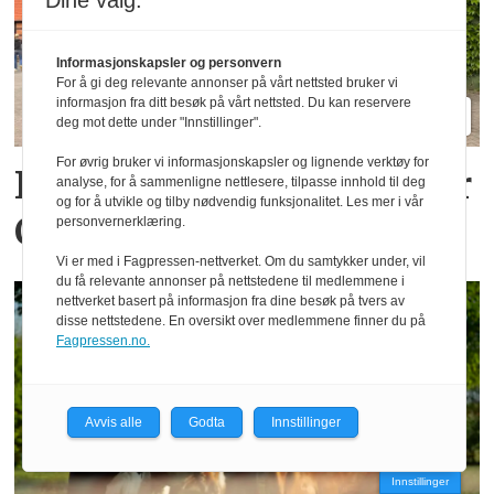
Dine valg:
Informasjonskapsler og personvern
For å gi deg relevante annonser på vårt nettsted bruker vi
informasjon fra ditt besøk på vårt nettsted. Du kan reservere
deg mot dette under "Innstillinger".
For øvrig bruker vi informasjonskapsler og lignende verktøy for
Komfort er stikkordet for
analyse, for å sammenligne nettlesere, tilpasse innhold til deg
og for å utvikle og tilby nødvendig funksjonalitet. Les mer i vår
Claas Axion 8
personvernerklæring.
Vi er med i Fagpressen-nettverket. Om du samtykker under, vil
du få relevante annonser på nettstedene til medlemmene i
nettverket basert på informasjon fra dine besøk på tvers av
disse nettstedene. En oversikt over medlemmene finner du på
Fagpressen.no.
Avvis alle
Godta
Innstillinger
Innstillinger