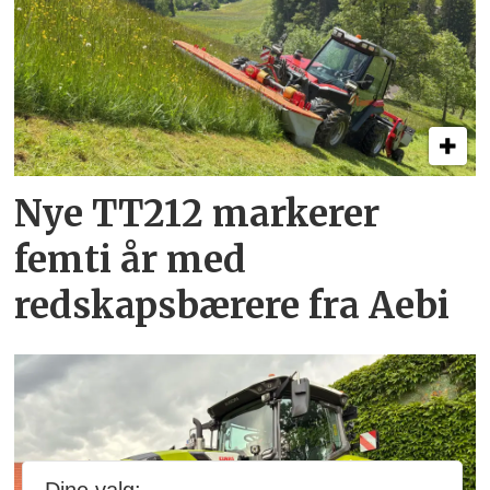
Nye TT212 markerer
femti år­ med
redskapsbærere fra Aebi