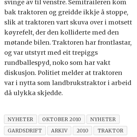
svinge av til venstre. Semitraileren kom
bak traktoren og greidde ikkje å stoppe,
slik at traktoren vart skuva over i motsett
køyrefelt, der den kolliderte med den
møtande bilen. Traktoren har frontlastar,
og var utstyrt med eit trepiggs
rundballespyd, noko som har vakt
diskusjon. Politiet melder at traktoren
var i nytta som landbrukstraktor i arbeid
då ulykka skjedde.
NYHETER
OKTOBER 2010
NYHETER
GARDSDRIFT
ARKIV
2010
TRAKTOR