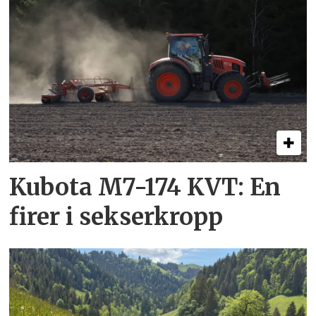
Kubota M7-174 KVT: En
firer i sekserkropp