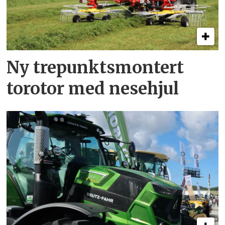
Ny trepunkts­montert
torotor med nesehjul