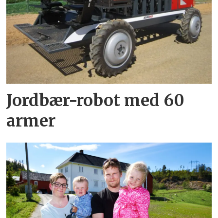
Jordbær-robot med 60
armer