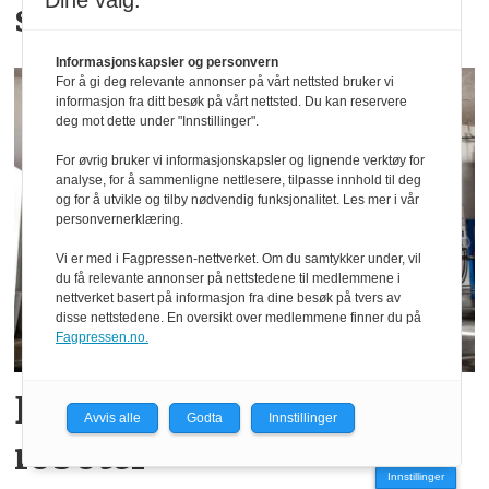
Dine valg:
sukkererter
Informasjonskapsler og personvern
For å gi deg relevante annonser på vårt nettsted bruker vi
informasjon fra ditt besøk på vårt nettsted. Du kan reservere
deg mot dette under "Innstillinger".
For øvrig bruker vi informasjonskapsler og lignende verktøy for
analyse, for å sammenligne nettlesere, tilpasse innhold til deg
og for å utvikle og tilby nødvendig funksjonalitet. Les mer i vår
personvernerklæring.
Vi er med i Fagpressen-nettverket. Om du samtykker under, vil
du få relevante annonser på nettstedene til medlemmene i
nettverket basert på informasjon fra dine besøk på tvers av
disse nettstedene. En oversikt over medlemmene finner du på
Fagpressen.no.
DeLaval har solgt 10 000
Avvis alle
Godta
Innstillinger
roboter
Innstillinger