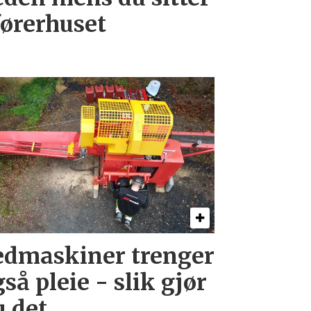
førerhuset
edmaskiner trenger
så pleie - slik gjør
u det