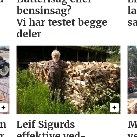
bensinsag?
l
Vi har testet begge
s
deler
on
Leif Sigurds
M
r
effektive ved­
v