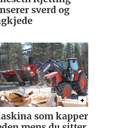
anserer sverd og
agkjede
askina som kapper
eden mens du sitter