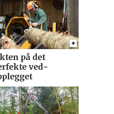
akten på det
erfekte ved­
pplegget