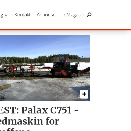
ig
Kontakt
Annonser
eMagasin
EST: Palax C751 -
edmaskin for