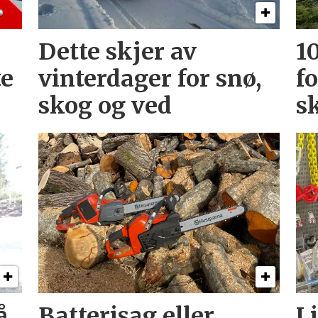
Dette skjer av
10
te
vinterdager for snø,
f
skog og ved
s
å
Batterisag eller
Li