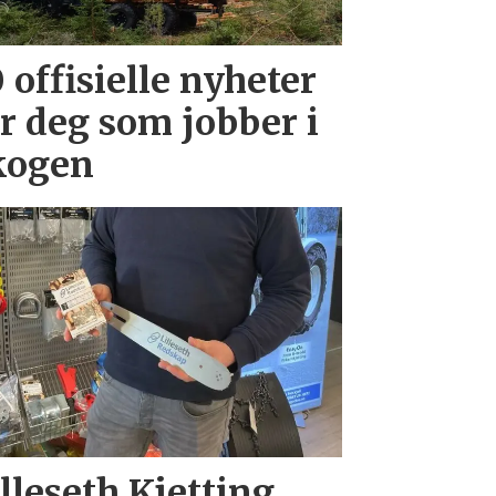
 offisielle nyheter
or deg som jobber i
kogen
lleseth Kjetting