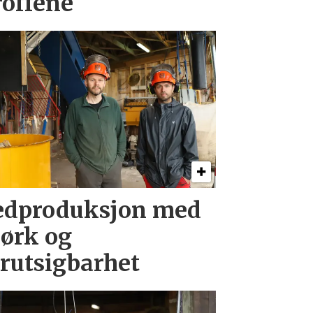
roffene
edproduksjon med
jørk og
orutsigbarhet