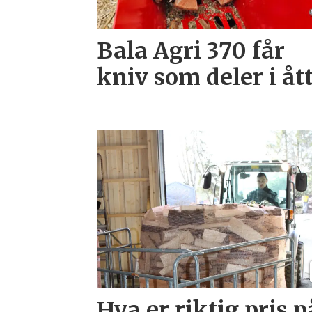
Bala Agri 370 får
kniv som deler i åt
Hva er riktig pris p