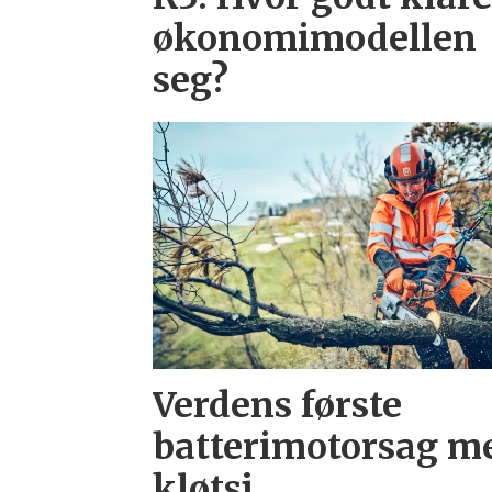
økonomi­modellen
seg?
Verdens første
batteri­motorsag m
kløtsj