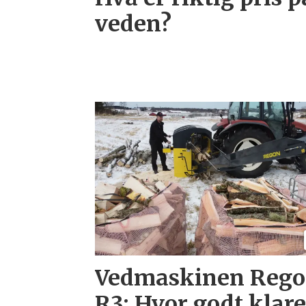
veden?
Vedmaskinen Reg
R3: Hvor godt klare