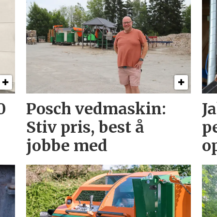
0
Posch vedmaskin:
J
Stiv pris, best å
p
jobbe med
o