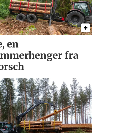
, en
ømmerhenger fra
orsch