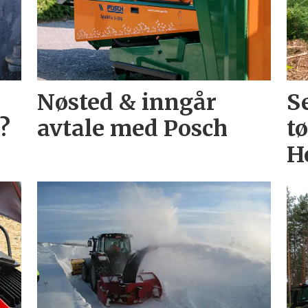
Nøsted & inngår
Se
?
avtale med Posch
t
H