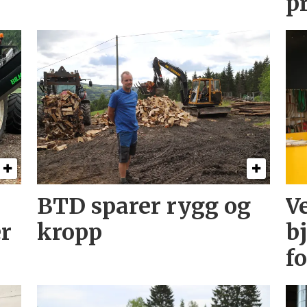
p
BTD sparer rygg og
V
r
kropp
b
f