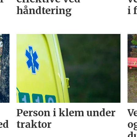
håndtering
i 
Person i klem under
V
ed
traktor
og
d