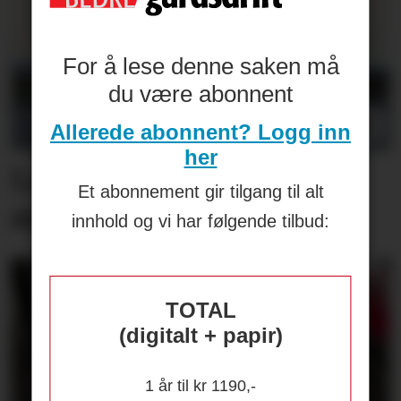
For å lese denne saken må
du være abonnent
Allerede abonnent? Logg inn
her
Lagmannsretten avslo
Et abonnement gir tilgang til alt
motorveganke
innhold og vi har følgende tilbud:
TOTAL
(digitalt + papir)
1 år til kr 1190,-