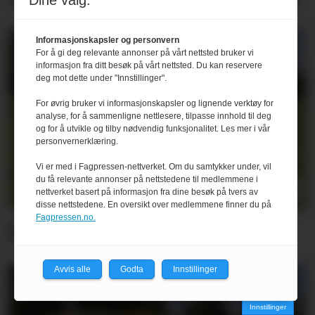
Dine valg:
Informasjonskapsler og personvern
For å gi deg relevante annonser på vårt nettsted bruker vi
informasjon fra ditt besøk på vårt nettsted. Du kan reservere
deg mot dette under "Innstillinger".
For øvrig bruker vi informasjonskapsler og lignende verktøy for
analyse, for å sammenligne nettlesere, tilpasse innhold til deg
og for å utvikle og tilby nødvendig funksjonalitet. Les mer i vår
personvernerklæring.
Vi er med i Fagpressen-nettverket. Om du samtykker under, vil
du få relevante annonser på nettstedene til medlemmene i
nettverket basert på informasjon fra dine besøk på tvers av
disse nettstedene. En oversikt over medlemmene finner du på
Fagpressen.no.
Novacat blir breiere
Avvis alle
Godta
Innstillinger
Innstillinger