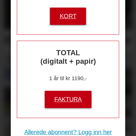
KORT
Hjelp oss å bli enda bedre
TOTAL
(digitalt + papir)
SERIE: Vi følger familien
1 år til kr 1190,-
FAKTURA
Allerede abonnent? Logg inn her