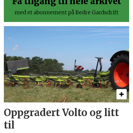
Få tilgang til hele arkivet
med et abonnement på Bedre Gardsdrift
Oppgradert Volto og litt
til