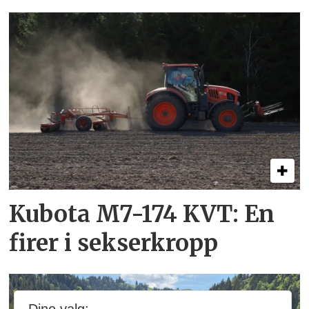
Kubota M7-174 KVT: En
firer i sekserkropp