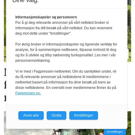
Dine valg:
Informasjonskapsler og personvern
For å gi deg relevante annonser på vårt nettsted bruker vi
informasjon fra ditt besøk på vårt nettsted. Du kan reservere
deg mot dette under "Innstillinger".
For øvrig bruker vi informasjonskapsler og lignende verktøy for
analyse, for å sammenligne nettlesere, tilpasse innhold til deg
og for å utvikle og tilby nødvendig funksjonalitet. Les mer i vår
personvernerklæring.
Nye TT212 markerer
Vi er med i Fagpressen-nettverket. Om du samtykker under, vil
du få relevante annonser på nettstedene til medlemmene i
femti år­ med
nettverket basert på informasjon fra dine besøk på tvers av
disse nettstedene. En oversikt over medlemmene finner du på
Fagpressen.no.
redskapsbærere fra Aebi
Avvis alle
Godta
Innstillinger
Innstillinger