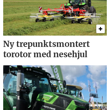
Ny trepunkts­montert
torotor med nesehjul