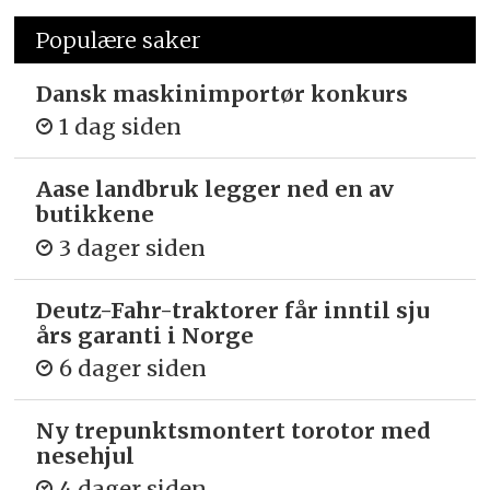
Populære saker
Dansk maskinimportør konkurs
1 dag siden
Aase landbruk legger ned en av
butikkene
3 dager siden
Deutz-Fahr-traktorer får inntil sju
års garanti i Norge
6 dager siden
Ny trepunkts­montert torotor med
nesehjul
4 dager siden