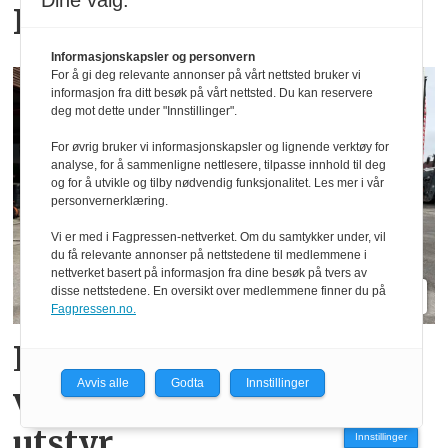
Dine valg:
Farmpower Weekend
Informasjonskapsler og personvern
For å gi deg relevante annonser på vårt nettsted bruker vi
informasjon fra ditt besøk på vårt nettsted. Du kan reservere
deg mot dette under "Innstillinger".
For øvrig bruker vi informasjonskapsler og lignende verktøy for
analyse, for å sammenligne nettlesere, tilpasse innhold til deg
og for å utvikle og tilby nødvendig funksjonalitet. Les mer i vår
personvernerklæring.
Vi er med i Fagpressen-nettverket. Om du samtykker under, vil
du få relevante annonser på nettstedene til medlemmene i
nettverket basert på informasjon fra dine besøk på tvers av
disse nettstedene. En oversikt over medlemmene finner du på
Fagpressen.no.
Lastebilen er et rullende
Avvis alle
Godta
Innstillinger
verksted med alt av
utstyr
Innstillinger