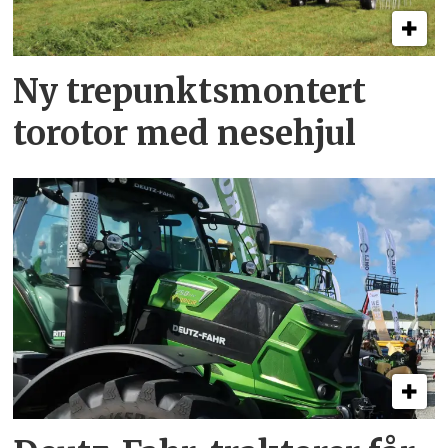
Ny trepunkts­montert
torotor med nesehjul