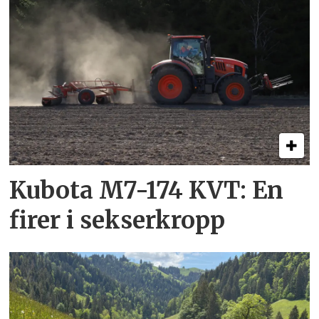
Kubota M7-174 KVT: En
firer i sekserkropp