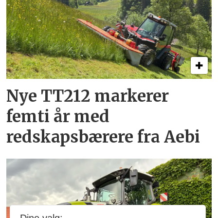
Nye TT212 markerer
femti år­ med
redskapsbærere fra Aebi