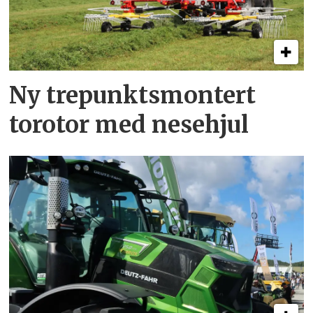
Ny trepunkts­montert
torotor med nesehjul