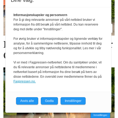
Dine valg:
Informasjonskapsler og personvern
For å gi deg relevante annonser på vårt nettsted bruker vi
informasjon fra ditt besøk på vårt nettsted. Du kan reservere
deg mot dette under "Innstillinger".
For øvrig bruker vi informasjonskapsler og lignende verktøy for
Komfort er stikkordet for
analyse, for å sammenligne nettlesere, tilpasse innhold til deg
og for å utvikle og tilby nødvendig funksjonalitet. Les mer i vår
Claas Axion 8
personvernerklæring.
Vi er med i Fagpressen-nettverket. Om du samtykker under, vil
du få relevante annonser på nettstedene til medlemmene i
nettverket basert på informasjon fra dine besøk på tvers av
disse nettstedene. En oversikt over medlemmene finner du på
Fagpressen.no.
Avvis alle
Godta
Innstillinger
Innstillinger