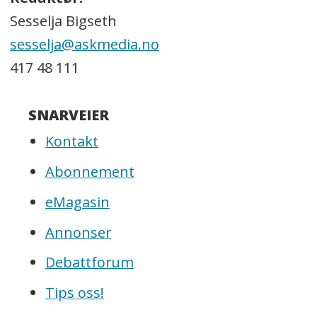
Sesselja Bigseth
sesselja@askmedia.no
417 48 111
SNARVEIER
Kontakt
Abonnement
eMagasin
Annonser
Debattforum
Tips oss!