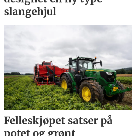
slangehjul
Felleskjøpet satser på
potet og grønt