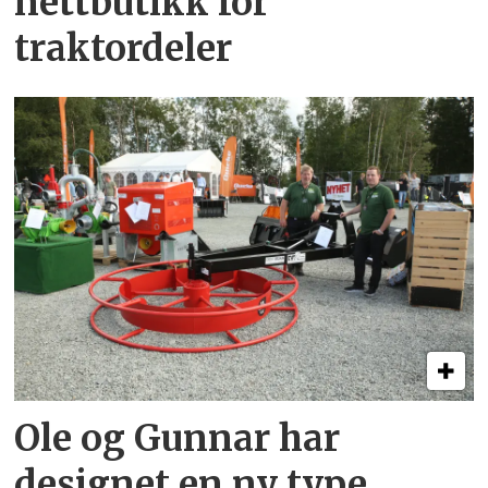
nettbutikk for
traktordeler
Ole og Gunnar har
designet en ny type