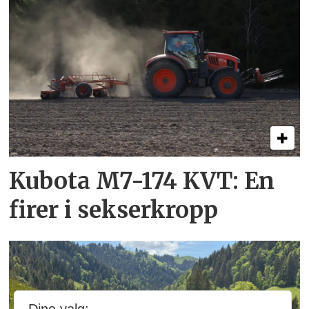
Kubota M7-174 KVT: En
firer i sekserkropp