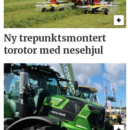
Ny trepunkts­montert
torotor med nesehjul