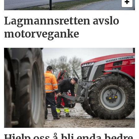
Lagmannsretten avslo
motorveganke
Hjelp oss å bli enda bedre