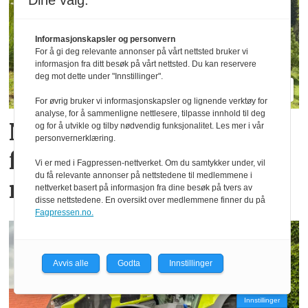
Dine valg:
Informasjonskapsler og personvern
For å gi deg relevante annonser på vårt nettsted bruker vi
informasjon fra ditt besøk på vårt nettsted. Du kan reservere
deg mot dette under "Innstillinger".
For øvrig bruker vi informasjonskapsler og lignende verktøy for
analyse, for å sammenligne nettlesere, tilpasse innhold til deg
Nye TT212 markerer
og for å utvikle og tilby nødvendig funksjonalitet. Les mer i vår
personvernerklæring.
femti år­ med
Vi er med i Fagpressen-nettverket. Om du samtykker under, vil
du få relevante annonser på nettstedene til medlemmene i
redskapsbærere fra Aebi
nettverket basert på informasjon fra dine besøk på tvers av
disse nettstedene. En oversikt over medlemmene finner du på
Fagpressen.no.
Avvis alle
Godta
Innstillinger
Innstillinger