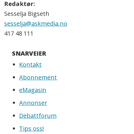
Redaktør:
Sesselja Bigseth
sesselja@askmedia.no
417 48 111
SNARVEIER
Kontakt
Abonnement
eMagasin
Annonser
Debattforum
Tips oss!