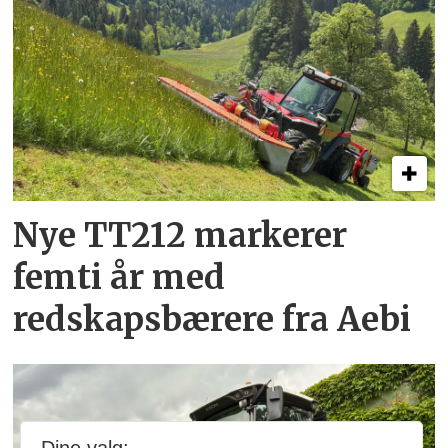
Nye TT212 markerer
femti år­ med
redskapsbærere fra Aebi