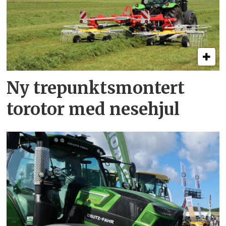
Ny trepunkts­montert
torotor med nesehjul