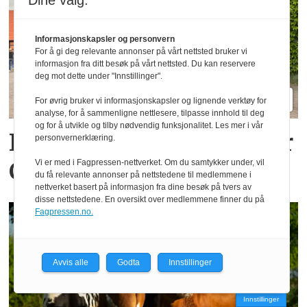
Dine valg:
Informasjonskapsler og personvern
For å gi deg relevante annonser på vårt nettsted bruker vi
informasjon fra ditt besøk på vårt nettsted. Du kan reservere
deg mot dette under "Innstillinger".
For øvrig bruker vi informasjonskapsler og lignende verktøy for
analyse, for å sammenligne nettlesere, tilpasse innhold til deg
og for å utvikle og tilby nødvendig funksjonalitet. Les mer i vår
Komfort er stikkordet for
personvernerklæring.
Claas Axion 8
Vi er med i Fagpressen-nettverket. Om du samtykker under, vil
du få relevante annonser på nettstedene til medlemmene i
nettverket basert på informasjon fra dine besøk på tvers av
disse nettstedene. En oversikt over medlemmene finner du på
Fagpressen.no.
Avvis alle
Godta
Innstillinger
Innstillinger