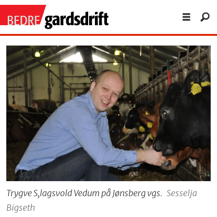
Trygve S,lagsvold Vedum på Jønsberg vgs.
Sesselja
Bigseth