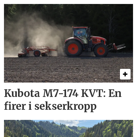
Kubota M7-174 KVT: En
firer i sekserkropp