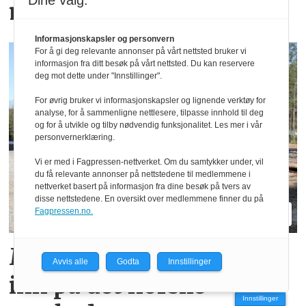
Dine valg:
minilaster
Informasjonskapsler og personvern
For å gi deg relevante annonser på vårt nettsted bruker vi
informasjon fra ditt besøk på vårt nettsted. Du kan reservere
deg mot dette under "Innstillinger".
For øvrig bruker vi informasjonskapsler og lignende verktøy for
analyse, for å sammenligne nettlesere, tilpasse innhold til deg
og for å utvikle og tilby nødvendig funksjonalitet. Les mer i vår
personvernerklæring.
Vi er med i Fagpressen-nettverket. Om du samtykker under, vil
du få relevante annonser på nettstedene til medlemmene i
nettverket basert på informasjon fra dine besøk på tvers av
disse nettstedene. En oversikt over medlemmene finner du på
Fagpressen.no.
Minilasteren Relly ruller
Avvis alle
Godta
Innstillinger
inn på det norske
Innstillinger