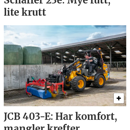
Schäffer 23e: Mye futt,
lite krutt
JCB 403-E: Har komfort,
mangler krefter