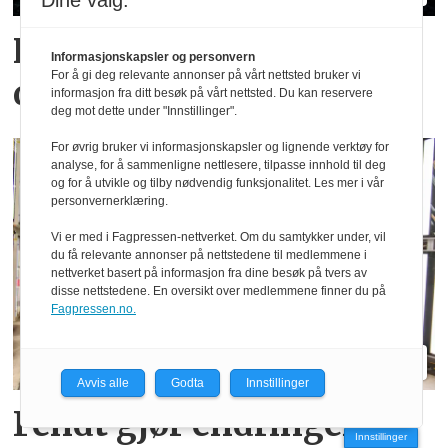
Dine valg:
Hvilke merker er størst i
Informasjonskapsler og personvern
For å gi deg relevante annonser på vårt nettsted bruker vi
ditt fylke?
informasjon fra ditt besøk på vårt nettsted. Du kan reservere
deg mot dette under "Innstillinger".
For øvrig bruker vi informasjonskapsler og lignende verktøy for
analyse, for å sammenligne nettlesere, tilpasse innhold til deg
og for å utvikle og tilby nødvendig funksjonalitet. Les mer i vår
personvernerklæring.
Vi er med i Fagpressen-nettverket. Om du samtykker under, vil
du få relevante annonser på nettstedene til medlemmene i
nettverket basert på informasjon fra dine besøk på tvers av
disse nettstedene. En oversikt over medlemmene finner du på
Fagpressen.no.
Avvis alle
Godta
Innstillinger
Fendt gjør endringer i
Innstillinger