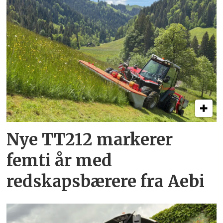
Nye TT212 markerer
femti år­ med
redskapsbærere fra Aebi