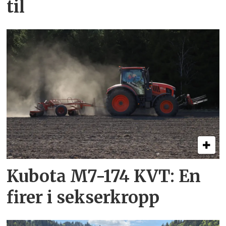
til
Kubota M7-174 KVT: En
firer i sekserkropp