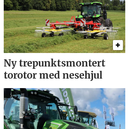
Ny trepunkts­montert
torotor med nesehjul