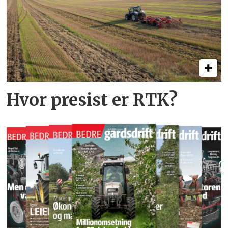
Hvor presist er RTK?