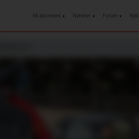
Bli abonnent
Nyheter
Forum
Nytt
lastere