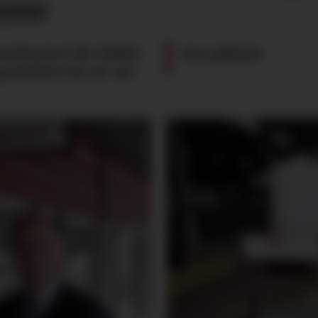
imme
ardsysteri får tildelt
Sau påkjørt
pesialitet for øl-ost