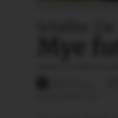
Selv om konstruksjonen vitner om kvalitetsarb
Schäffer 23e:
Mye fut
Schäffer 23e er både rask og hi
Per Magne
Tøsse
John
C
JOURNALIST OG SAUEBONDE
TRAC
07.03.2025 - 05:00
PUBLISERT