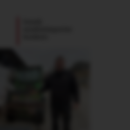
Dansk
maskinimportør
konkurs