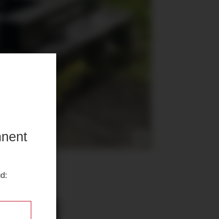
nnent
n
ud:
lodd