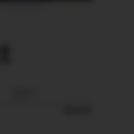
Foto: Marcus Pasveer
t
Bob
Karsten
TREKKER