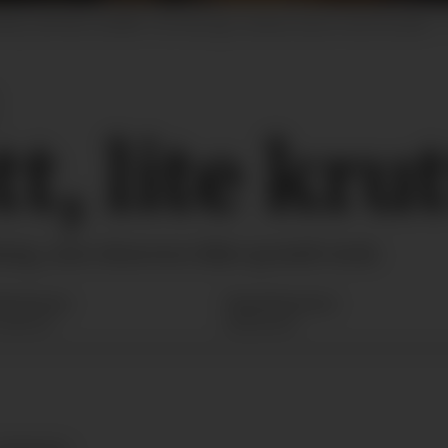
eid, når ikke Schäffer 23e helt opp i konkurransen mot de andre.
t, lite krut
ssig, men dessverre ikke spesielt sterk.
hristensen
Tapio
Vesterinen
TORTECH
KONEVIESTI