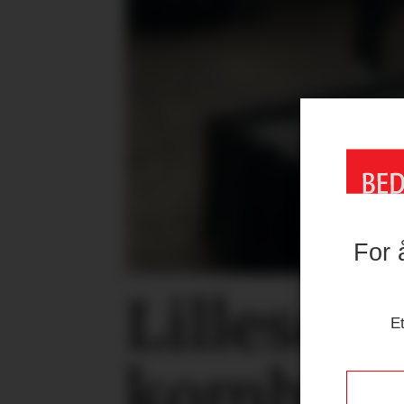
For 
Lilleseth
Et
kombi­ra