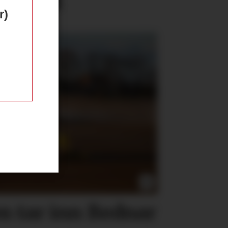
r)
 tar inn Bednar