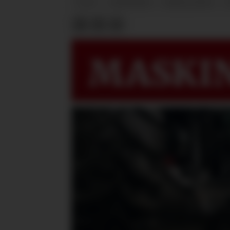
TEST
MASKINER
MINILASTER
MASKIN