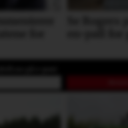
mmenterer
Se Rogers p
atene for
en-pall for
rift.no på e-post