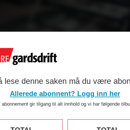
å lese denne saken må du være abo
Allerede abonnent? Logg inn her
 lanserer ege
 abonnement gir tilgang til alt innhold og vi har følgende tilb
mme til veis
TOTAL
TOTAL