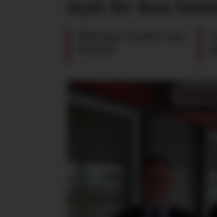
nytt liv hos Gr
Pöttinger styrker seg i
G
Finland
S