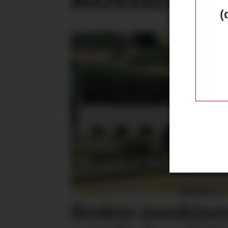
(
Brukte maskiner