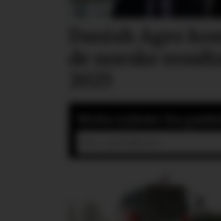
Danish Agro ko
de norske result
2025
Motta nyheter fra gardsd