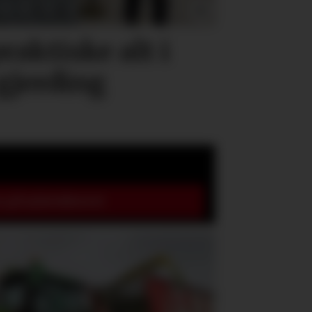
raktiske alt i
 gjerding