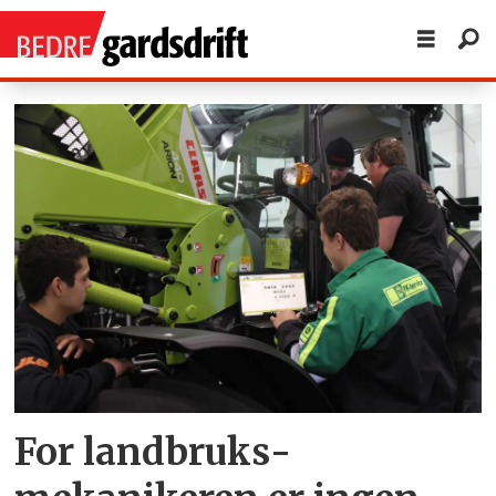
Tag:
lærlinger
For landbruks­