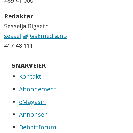
469 41 000
Redaktør:
Sesselja Bigseth
sesselja@askmedia.no
417 48 111
SNARVEIER
Kontakt
Abonnement
eMagasin
Annonser
Debattforum