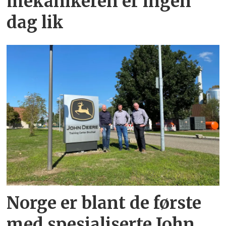
mekanikeren er ingen
dag lik
Norge er blant de første
med spesialiserte John