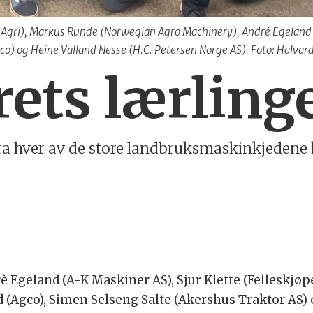
øpet Agri), Markus Runde (Norwegian Agro Machinery), Andrè Egelan
co) og Heine Valland Nesse (H.C. Petersen Norge AS). Foto: Halvar
rets lærling
a hver av de store landbruksmaskinkjedene 
è Egeland (A-K Maskiner AS), Sjur Klette (Felleskjø
 (Agco), Simen Selseng Salte (Akershus Traktor AS) 