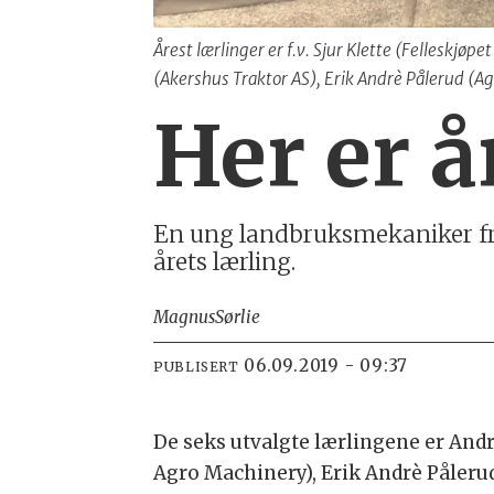
Årest lærlinger er f.v. Sjur Klette (Felleskj
(Akershus Traktor AS), Erik Andrè Pålerud (Ag
Her er å
En ung landbruksmekaniker fr
årets lærling.
Magnus
Sørlie
06.09.2019 - 09:37
PUBLISERT
De seks utvalgte lærlingene er Andr
Agro Machinery), Erik Andrè Pålerud