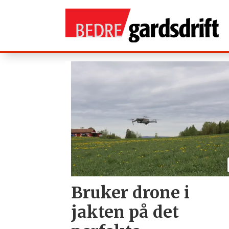
Tag:
forskning
og
utdanning
Bruker drone i
jakten på det