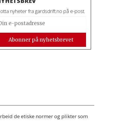
YHETSBREV
tta nyheter fra gardsdrift.no på e-post.
 arbeid de etiske normer og plikter som