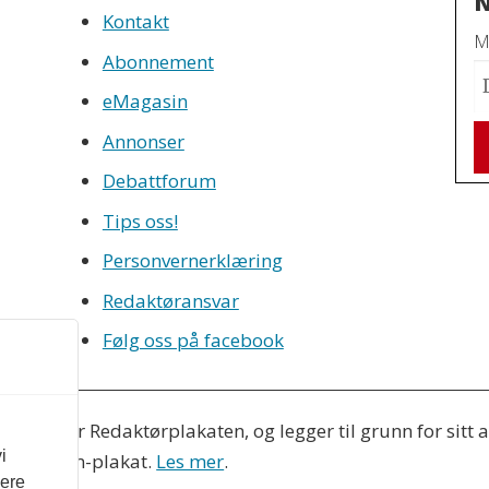
N
Kontakt
Mo
Abonnement
eMagasin
Annonser
Debattforum
Tips oss!
Personvernerklæring
Redaktøransvar
Følg oss på facebook
eres etter Redaktørplakaten, og legger til grunn for sitt
i
Vær Varsom-plakat.
Les mer
.
vere