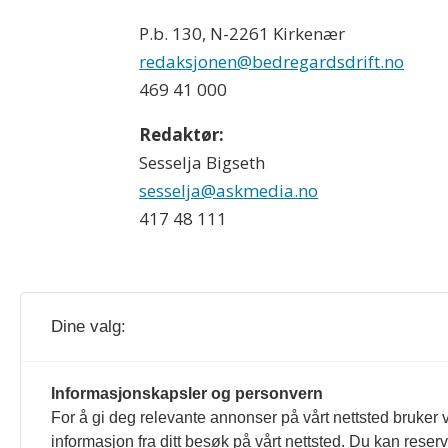
P.b. 130, N-2261 Kirkenær
redaksjonen@bedregardsdrift.no
469 41 000
Redaktør:
Sesselja Bigseth
sesselja@askmedia.no
417 48 111
Dine valg:
Bedre Gardsdrift og gardsdrift.no redig
Informasjonskapsler og personvern
For å gi deg relevante annonser på vårt nettsted bruker v
er formulert i Norsk Presseforbunds 
informasjon fra ditt besøk på vårt nettsted. Du kan reser