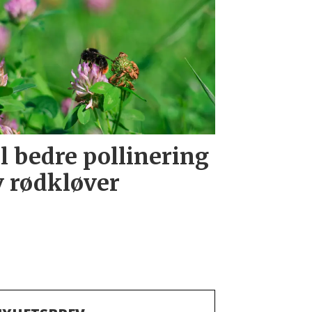
il bedre pollinering
v rødkløver