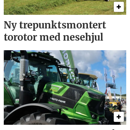
Ny trepunkts­montert
torotor med nesehjul