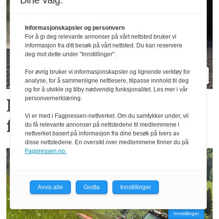
Dine valg:
Informasjonskapsler og personvern
For å gi deg relevante annonser på vårt nettsted bruker vi
informasjon fra ditt besøk på vårt nettsted. Du kan reservere
deg mot dette under "Innstillinger".
For øvrig bruker vi informasjonskapsler og lignende verktøy for
analyse, for å sammenligne nettlesere, tilpasse innhold til deg
og for å utvikle og tilby nødvendig funksjonalitet. Les mer i vår
personvernerklæring.
Kubota M7-174 KVT: En
Vi er med i Fagpressen-nettverket. Om du samtykker under, vil
firer i sekserkropp
du få relevante annonser på nettstedene til medlemmene i
nettverket basert på informasjon fra dine besøk på tvers av
disse nettstedene. En oversikt over medlemmene finner du på
Fagpressen.no.
Avvis alle
Godta
Innstillinger
Innstillinger