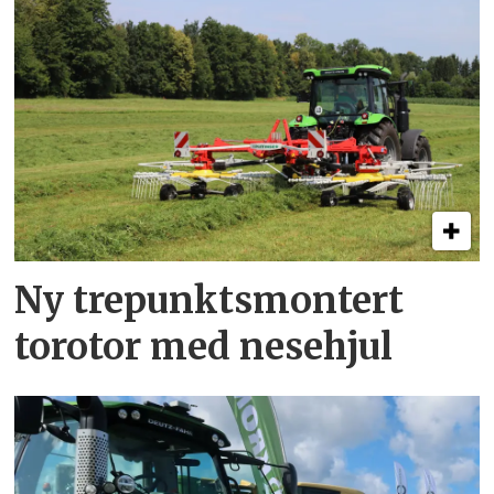
Ny trepunkts­montert
torotor med nesehjul