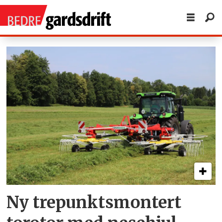
Tag:
rive
Ny trepunkts­montert