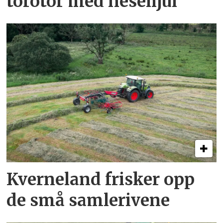
torotor med nesehjul
Kverneland frisker opp
de små samlerivene