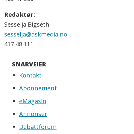
Redaktør:
Sesselja Bigseth
sesselja@askmedia.no
417 48 111
SNARVEIER
Kontakt
Abonnement
eMagasin
Annonser
Debattforum