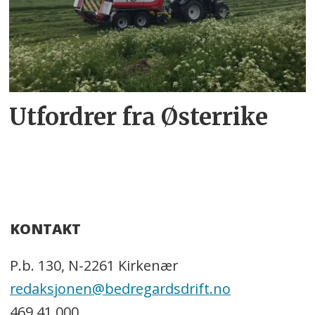
Utfordrer fra Østerrike
KONTAKT
P.b. 130, N-2261 Kirkenær
redaksjonen@bedregardsdrift.no
469 41 000