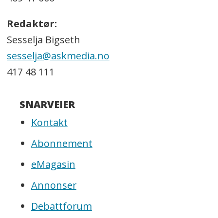
Redaktør:
Sesselja Bigseth
sesselja@askmedia.no
417 48 111
SNARVEIER
Kontakt
Abonnement
eMagasin
Annonser
Debattforum