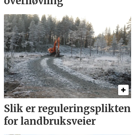
overhøvling
Slik er regulerings­plikten
for landbruks­veier