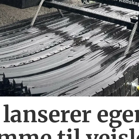
 lanserer ege
mme til veis