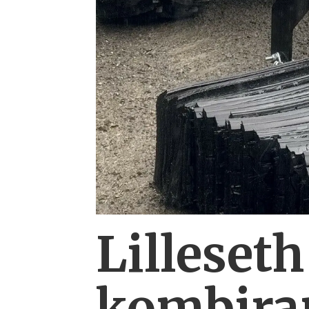
Lilleseth
kombi­ra