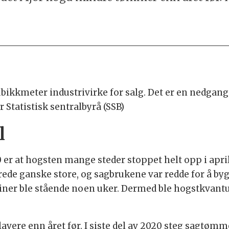
kubikkmeter industrivirke for salg. Det er en nedga
Statistisk sentralbyrå (SSB)
l
0 er at hogsten mange steder stoppet helt opp i apri
ede ganske store, og sagbrukene var redde for å byg
iner ble stående noen uker. Dermed ble hogstkvant
 lavere enn året før. I siste del av 2020 steg sagtø