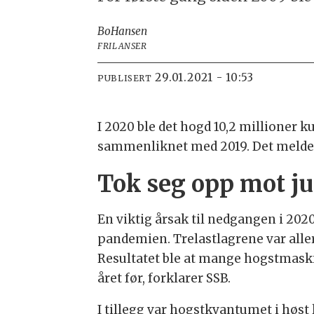
Bo
Hansen
FRILANSER
29.01.2021 - 10:53
PUBLISERT
I 2020 ble det hogd 10,2 millioner 
sammenliknet med 2019. Det melder 
Tok seg opp mot ju
En viktig årsak til nedgangen i 202
pandemien. Trelastlagrene var aller
Resultatet ble at mange hogstmask
året før, forklarer SSB.
I tillegg var hogstkvantumet i høst