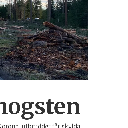
hogsten
 Korona-utbruddet får skylda.