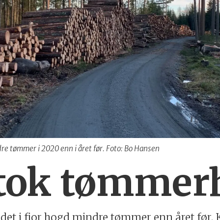
dre tømmer i 2020 enn i året før. Foto: Bo Hansen
tok tømmer
 det i fjor hogd mindre tømmer enn året før.