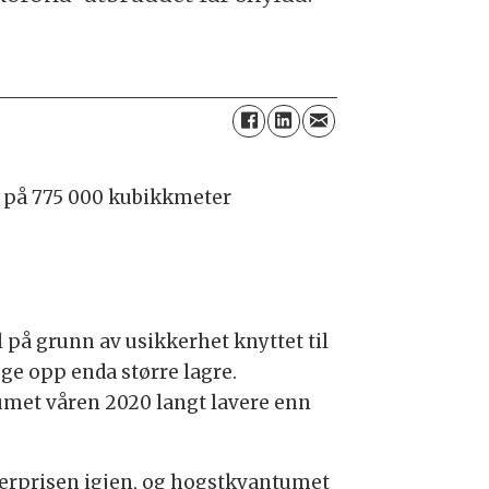
ng på 775 000 kubikkmeter
l på grunn av usikkerhet knyttet til
ge opp enda større lagre.
umet våren 2020 langt lavere enn
mmerprisen igjen, og hogstkvantumet