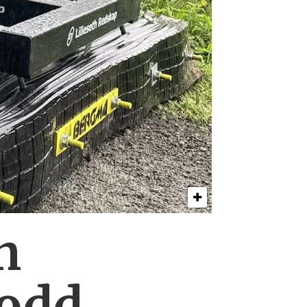
n
lodd