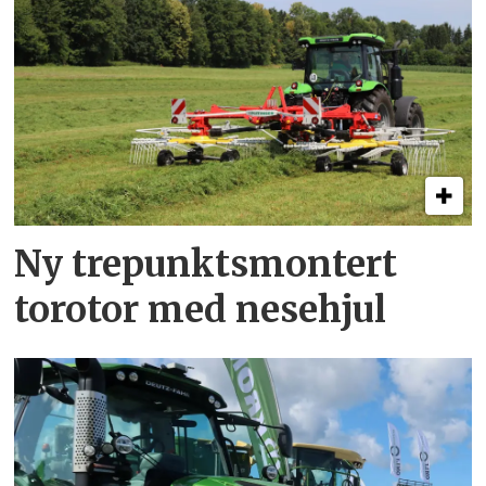
Ny trepunkts­montert
torotor med nesehjul