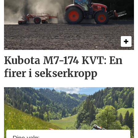
Kubota M7-174 KVT: En
firer i sekserkropp