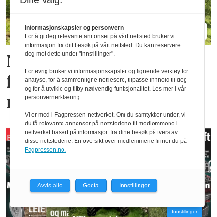
Dine valg:
Informasjonskapsler og personvern
For å gi deg relevante annonser på vårt nettsted bruker vi
informasjon fra ditt besøk på vårt nettsted. Du kan reservere
deg mot dette under "Innstillinger".
Nye TT212 markerer
For øvrig bruker vi informasjonskapsler og lignende verktøy for
femti år­ med
analyse, for å sammenligne nettlesere, tilpasse innhold til deg
og for å utvikle og tilby nødvendig funksjonalitet. Les mer i vår
redskapsbærere fra Aebi
personvernerklæring.
Vi er med i Fagpressen-nettverket. Om du samtykker under, vil
du få relevante annonser på nettstedene til medlemmene i
nettverket basert på informasjon fra dine besøk på tvers av
disse nettstedene. En oversikt over medlemmene finner du på
Fagpressen.no.
Avvis alle
Godta
Innstillinger
Innstillinger