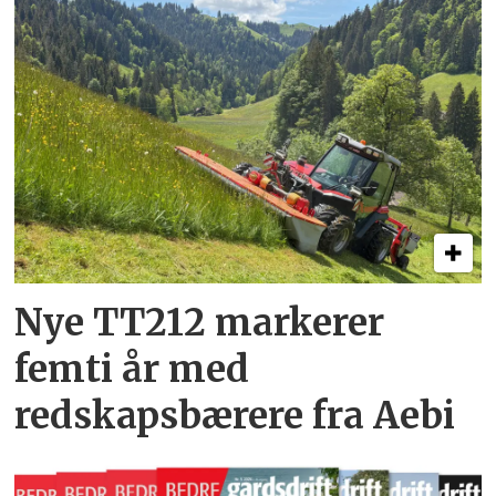
Nye TT212 markerer
femti år­ med
redskapsbærere fra Aebi