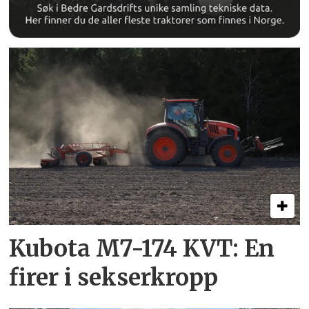
Kubota M7-174 KVT: En
firer i sekserkropp