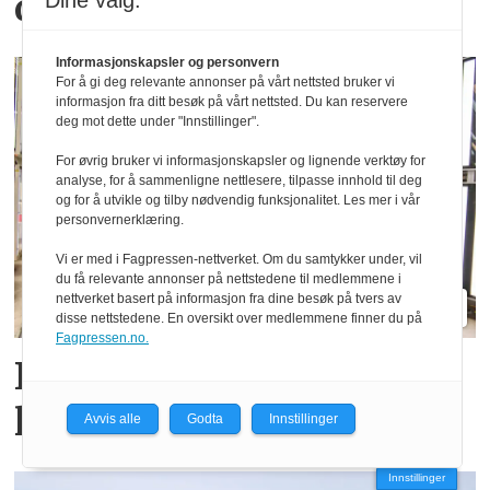
ditt fylke?
Dine valg:
Informasjonskapsler og personvern
For å gi deg relevante annonser på vårt nettsted bruker vi
informasjon fra ditt besøk på vårt nettsted. Du kan reservere
deg mot dette under "Innstillinger".
For øvrig bruker vi informasjonskapsler og lignende verktøy for
analyse, for å sammenligne nettlesere, tilpasse innhold til deg
og for å utvikle og tilby nødvendig funksjonalitet. Les mer i vår
personvernerklæring.
Vi er med i Fagpressen-nettverket. Om du samtykker under, vil
du få relevante annonser på nettstedene til medlemmene i
nettverket basert på informasjon fra dine besøk på tvers av
disse nettstedene. En oversikt over medlemmene finner du på
Fagpressen.no.
Fendt gjør endringer i
ledelsen
Avvis alle
Godta
Innstillinger
Innstillinger