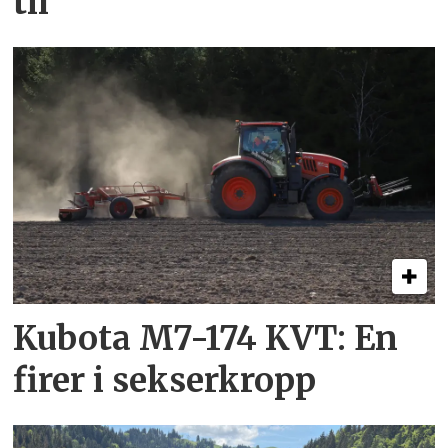
til
Kubota M7-174 KVT: En
firer i sekserkropp