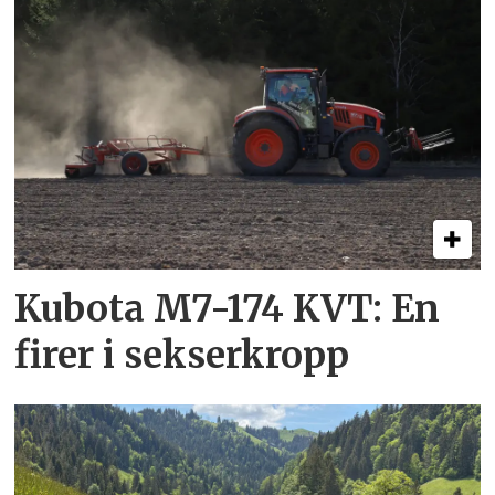
Kubota M7-174 KVT: En
firer i sekserkropp