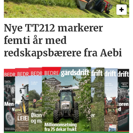
Nye TT212 markerer
femti år­ med
redskapsbærere fra Aebi