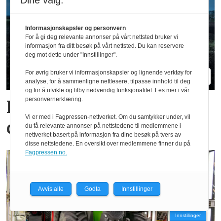
Dine valg:
Informasjonskapsler og personvern
For å gi deg relevante annonser på vårt nettsted bruker vi
informasjon fra ditt besøk på vårt nettsted. Du kan reservere
deg mot dette under "Innstillinger".
For øvrig bruker vi informasjonskapsler og lignende verktøy for
analyse, for å sammenligne nettlesere, tilpasse innhold til deg
og for å utvikle og tilby nødvendig funksjonalitet. Les mer i vår
personvernerklæring.
Hvilke merker er størst i
Vi er med i Fagpressen-nettverket. Om du samtykker under, vil
ditt fylke?
du få relevante annonser på nettstedene til medlemmene i
nettverket basert på informasjon fra dine besøk på tvers av
disse nettstedene. En oversikt over medlemmene finner du på
Fagpressen.no.
Avvis alle
Godta
Innstillinger
Innstillinger