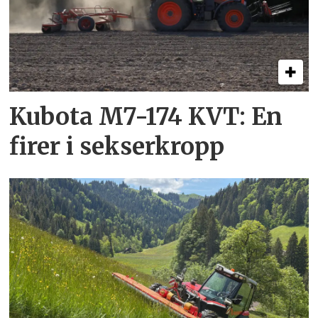
Kubota M7-174 KVT: En
firer i sekserkropp