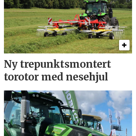
Ny trepunkts­montert
torotor med nesehjul