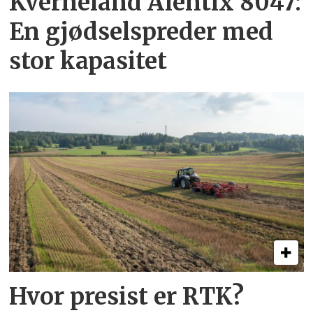
Kverneland Alentix 8047:
En gjødsel­spreder med
stor kapasitet
Hvor presist er RTK?