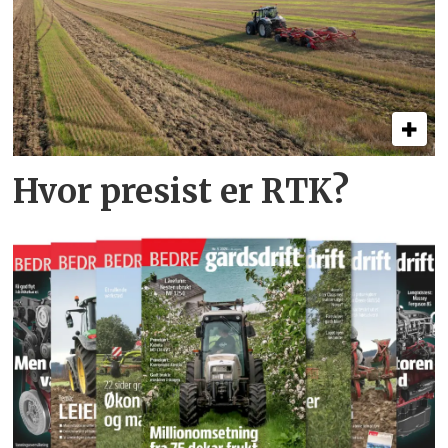
Hvor presist er RTK?