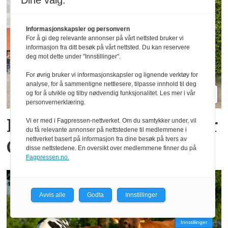
Dine valg:
Informasjonskapsler og personvern
For å gi deg relevante annonser på vårt nettsted bruker vi
informasjon fra ditt besøk på vårt nettsted. Du kan reservere
deg mot dette under "Innstillinger".
For øvrig bruker vi informasjonskapsler og lignende verktøy for
analyse, for å sammenligne nettlesere, tilpasse innhold til deg
og for å utvikle og tilby nødvendig funksjonalitet. Les mer i vår
personvernerklæring.
Komfort er stikkordet for
Vi er med i Fagpressen-nettverket. Om du samtykker under, vil
du få relevante annonser på nettstedene til medlemmene i
nettverket basert på informasjon fra dine besøk på tvers av
Claas Axion 8
disse nettstedene. En oversikt over medlemmene finner du på
Fagpressen.no.
Avvis alle
Godta
Innstillinger
Innstillinger