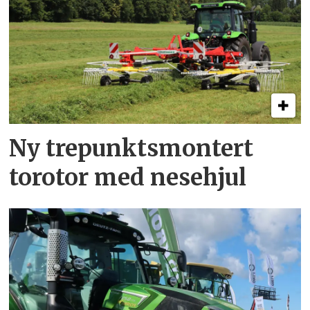
Ny trepunkts­montert
torotor med nesehjul