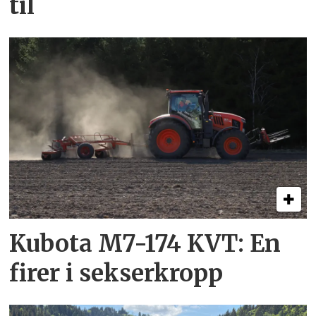
til
Kubota M7-174 KVT: En
firer i sekserkropp