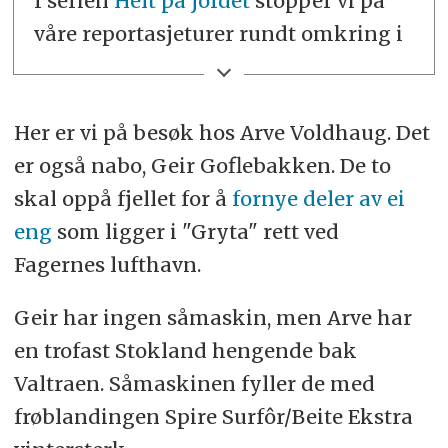
I serien
Helt på jordet
stopper vi på
våre reportasjeturer rundt omkring i
Norge og tar en kjapp prat med
bønder vi treffer på jordet.
Her er vi på besøk hos Arve Voldhaug. Det
er også nabo, Geir Goflebakken. De to
skal oppå fjellet for å
fornye deler av ei
eng
som ligger i "Gryta" rett ved
Fagernes lufthavn.
Geir har ingen såmaskin, men Arve har
en trofast Stokland hengende bak
Valtraen. Såmaskinen fyller de med
frøblandingen Spire Surfôr/Beite Ekstra