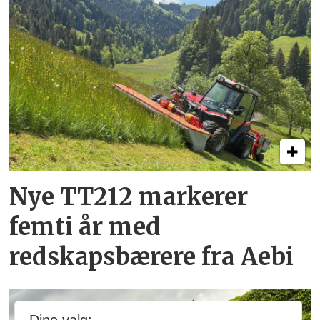
Nye TT212 markerer
femti år­ med
redskapsbærere fra Aebi