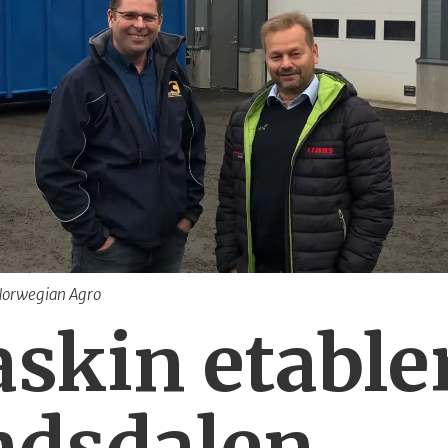
 Norwegian Agro
kin etabler
ndsdalen