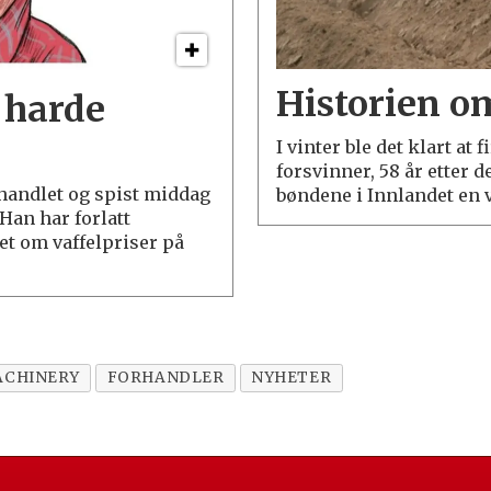
Historien o
 harde
I vinter ble det klart a
forsvinner, 58 år etter d
rhandlet og spist middag
bøndene i Innlandet en v
Han har forlatt
et om vaffelpriser på
ACHINERY
FORHANDLER
NYHETER