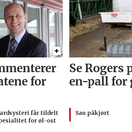
mmenterer
Se Rogers p
atene for
en-pall for
ardsysteri får tildelt
Sau påkjørt
pesialitet for øl-ost