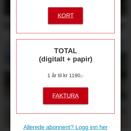
KORT
Hjelp oss å bli enda bedre
SERIE: Vi følger familien
TOTAL
(digitalt + papir)
1 år til kr 1190,-
FAKTURA
Allerede abonnent? Logg inn her