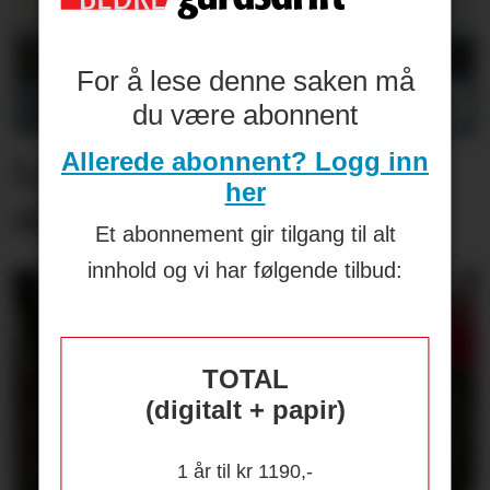
For å lese denne saken må
du være abonnent
Allerede abonnent? Logg inn
Lagmannsretten avslo
her
motorveganke
Et abonnement gir tilgang til alt
innhold og vi har følgende tilbud:
TOTAL
(digitalt + papir)
1 år til kr 1190,-