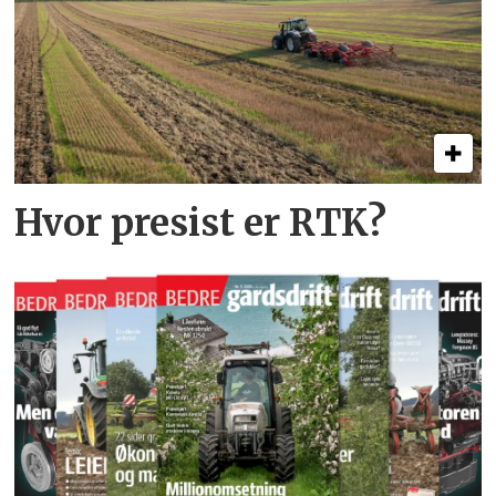
Hvor presist er RTK?