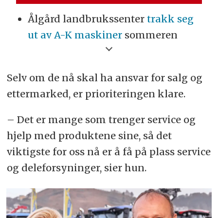
Ålgård landbrukssenter
trakk seg
ut av A-K maskiner
sommeren
2020 etter 20 år i kjeden
Ålgård ble
importør av mindre New
Selv om de nå skal ha ansvar for salg og
Holland anleggsmaskiner
høsten
ettermarked, er prioriteringen klare.
2020
– Det er mange som trenger service og
CNHi sa opp avtalen med A-K
hjelp med produktene sine, så det
maskiner våren 2021
viktigste for oss nå er å få på plass service
Ålgård kom inn som
og deleforsyninger, sier hun.
parallellimportør
sammen med A-
K maskiner sommeren 2021
CNHi avsluttet formelt