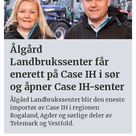
samarbeidet med A-K maskiner 1.
juni 2022.
A-K maskiner meldte oppbud
9.
juni
Ålgård
Ålgård landbrukssenter står enn så
Landbrukssenter får
lenge igjen som eneste importør og
enerett på Case IH i sør
forhandler
og åpner Case IH-senter
CNHi er nå i gang med å etablere
nytt nettverk
Ålgård Landbrukssenter blir den eneste
importør av Case IH i regionen
Rogaland, Agder og sørlige deler av
Telemark og Vestfold.