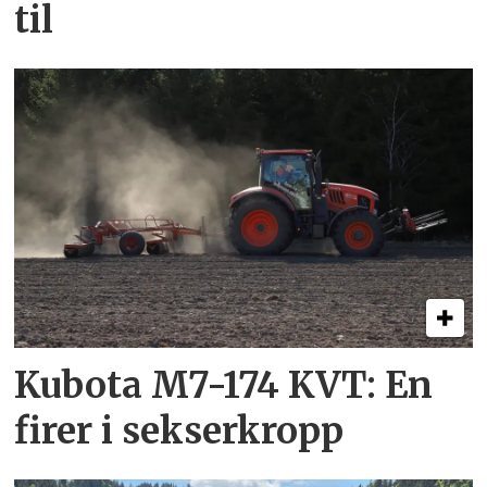
til
Kubota M7-174 KVT: En
firer i sekserkropp