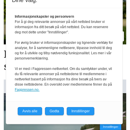
Dine valg:
Informasjonskapsler og personvern
For å gi deg relevante annonser på vårt nettsted bruker vi
informasjon fra ditt besøk på vårt nettsted. Du kan reservere
deg mot dette under "Innstillinger".
For øvrig bruker vi informasjonskapsler og lignende verktøy for
analyse, for å sammenligne nettlesere, tilpasse innhold til deg
Kramp tar inn
og for å utvikle og tilby nødvendig funksjonalitet. Les mer i vår
personvernerklæring.
strømapparater med app
Vi er med i Fagpressen-nettverket. Om du samtykker under, vil
du få relevante annonser på nettstedene til medlemmene i
nettverket basert på informasjon fra dine besøk på tvers av
disse nettstedene. En oversikt over medlemmene finner du på
GARDSANALYSE:
Fagpressen.no.
Avvis alle
Godta
Innstillinger
Innstillinger