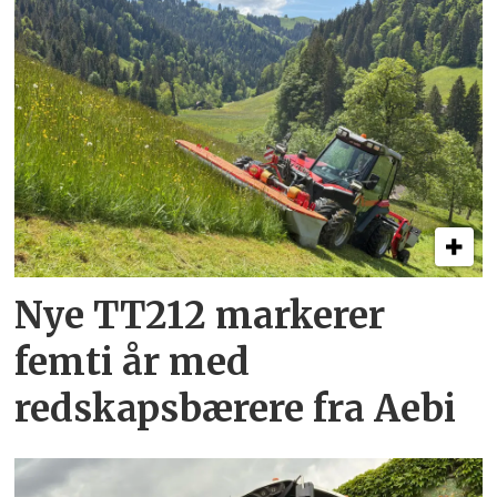
Nye TT212 markerer
femti år­ med
redskapsbærere fra Aebi