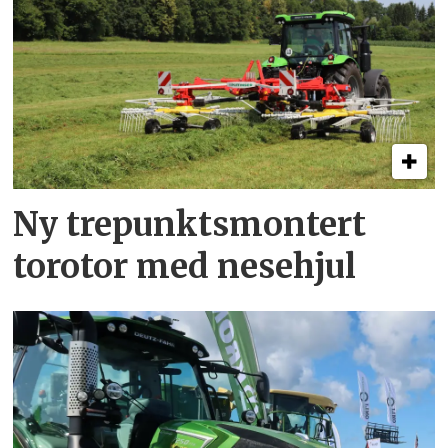
Ny trepunkts­montert
torotor med nesehjul