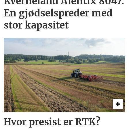
Kverneland Alentix 8047:
En gjødsel­spreder med
stor kapasitet
Hvor presist er RTK?