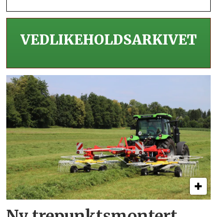
VEDLIKEHOLDS­ARKIVET
Ny trepunkts­montert