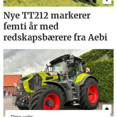
Nye TT212 markerer
femti år­ med
redskapsbærere fra Aebi