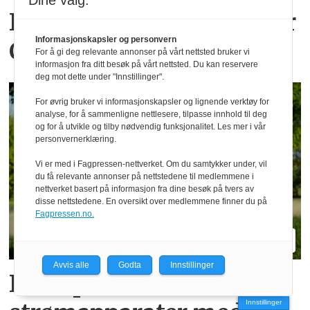
Dine valg:
Komfort er stikkordet for
Informasjonskapsler og personvern
Claas Axion 8
For å gi deg relevante annonser på vårt nettsted bruker vi
informasjon fra ditt besøk på vårt nettsted. Du kan reservere
deg mot dette under "Innstillinger".
For øvrig bruker vi informasjonskapsler og lignende verktøy for
analyse, for å sammenligne nettlesere, tilpasse innhold til deg
og for å utvikle og tilby nødvendig funksjonalitet. Les mer i vår
personvernerklæring.
Vi er med i Fagpressen-nettverket. Om du samtykker under, vil
du få relevante annonser på nettstedene til medlemmene i
nettverket basert på informasjon fra dine besøk på tvers av
disse nettstedene. En oversikt over medlemmene finner du på
Fagpressen.no.
Avvis alle
Godta
Innstillinger
Kramp tar inn
Innstillinger