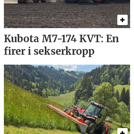
Kubota M7-174 KVT: En
firer i sekserkropp