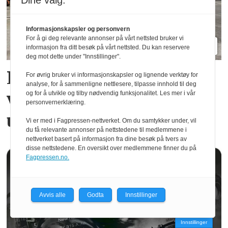
Dine valg:
Informasjonskapsler og personvern
For å gi deg relevante annonser på vårt nettsted bruker vi
informasjon fra ditt besøk på vårt nettsted. Du kan reservere
deg mot dette under "Innstillinger".
Lastebilen er et rullende
For øvrig bruker vi informasjonskapsler og lignende verktøy for
analyse, for å sammenligne nettlesere, tilpasse innhold til deg
verksted med alt av
og for å utvikle og tilby nødvendig funksjonalitet. Les mer i vår
personvernerklæring.
utstyr
Vi er med i Fagpressen-nettverket. Om du samtykker under, vil
du få relevante annonser på nettstedene til medlemmene i
nettverket basert på informasjon fra dine besøk på tvers av
disse nettstedene. En oversikt over medlemmene finner du på
Fagpressen.no.
Avvis alle
Godta
Innstillinger
Innstillinger