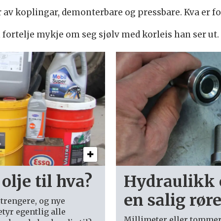
r av koplingar, demonterbare og pressbare. Kva er f
 fortelje mykje om seg sjølv med korleis han ser ut. 
olje til hva?
Hydraulikk 
en salig rør
strengere, og nye
tyr egentlig alle
Millimeter eller tommer