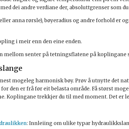
 med dei andre verdiane der, absoluttgrenser som du
 eller anna rørsle), bøyeradius og andre forhold er 
opling i meir enn den eine enden.
n mellom senter på tetningsflatene på koplingane s
slange
mest mogeleg harmonisk bøy. Prøv å utnytte det na
for den er frå før eit belasta område. Få størst mog
ne. Koplingane trekkjer du til med moment. Det er lett
ydraulikken
: Innleiing om ulike typar hydraulikksla