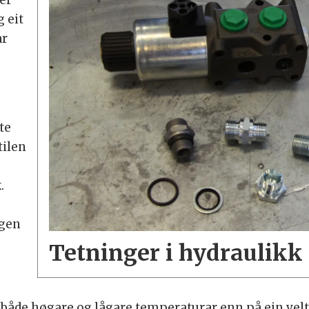
ger
 eit
ar
te
tilen
.
ngen
Tetninger i hydraulikk
både høgare og lågare temperaturar enn på ein vel