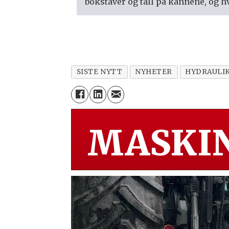
bokstaver og tall på kannene, og hv
SISTE NYTT
NYHETER
HYDRAULI
MASKIN