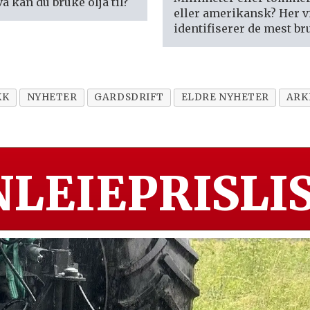
a kan du bruke olja til?
eller amerikansk? Her v
identifiserer de mest br
KK
NYHETER
GARDSDRIFT
ELDRE NYHETER
ARK
LEIEPRISLIS