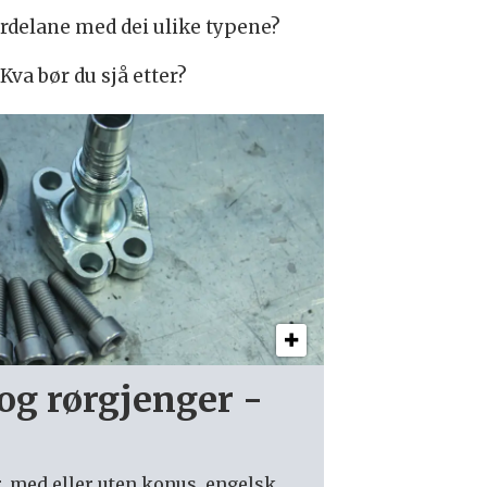
ordelane med dei ulike typene?
Kva bør du sjå etter?
og rørgjenger -
e
, med eller uten konus, engelsk