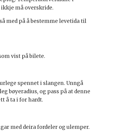
 ikkje må overskride.
også med på å bestemme levetida til
om vist på bilete.
turlege spennet i slangen. Unngå
eleg bøyeradius, og pass på at denne
 å ta i for hardt.
ngar med deira fordeler og ulemper.