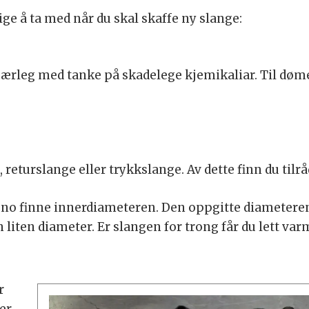
e å ta med når du skal skaffe ny slange:
 særleg med tanke på skadelege kjemikaliar. Til døme
returslange eller trykkslange. Av dette finn du tilr
 no finne innerdiameteren. Den oppgitte diameteren 
 liten diameter. Er slangen for trong får du lett va
r