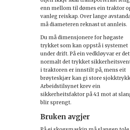
oljen ikkje skal transporterast len
enn mellom til dømes ein traktor og
vanleg reiskap. Over lange avstand
må diameteren reknast ut annleis.
Du må dimensjonere for høgaste
trykket som kan oppstå i systemet
under drift. På ein vedkløyvar er det
normalt det trykket sikkerheitsven
i traktoren er innstilt på, mens eit
brøyteskjær kan gi store sjokktrykk
Arbeidstilsynet krev ein
sikkerheitsfaktor på 4:1 mot at sla
blir sprengt.
Bruken avgjer
På ei skogsmaskin må slangen tole 