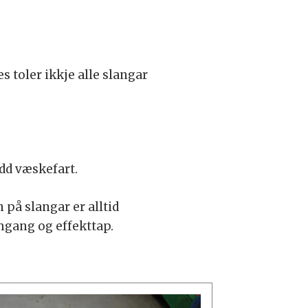
s toler ikkje alle slangar
ådd væskefart.
på slangar er alltid
rmgang og effekttap.