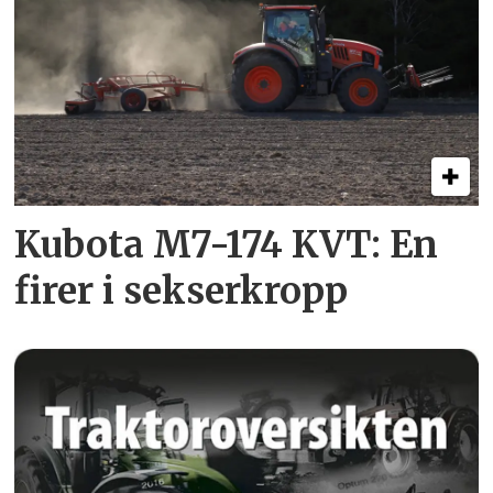
Kubota M7-174 KVT: En
firer i sekserkropp