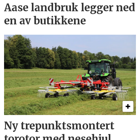
Aase landbruk legger ned
en av butikkene
Ny trepunkts­montert
torotor med nesehjul