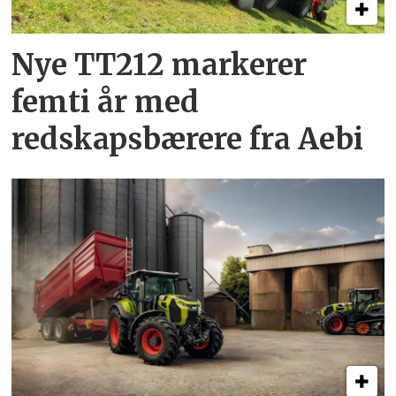
Nye TT212 markerer
femti år­ med
redskapsbærere fra Aebi