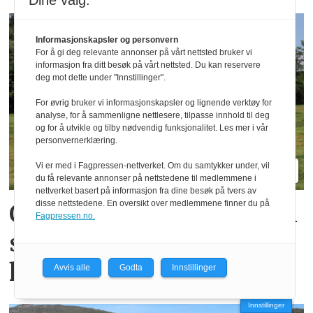
Dine valg:
Informasjonskapsler og personvern
For å gi deg relevante annonser på vårt nettsted bruker vi
informasjon fra ditt besøk på vårt nettsted. Du kan reservere
deg mot dette under "Innstillinger".
For øvrig bruker vi informasjonskapsler og lignende verktøy for
analyse, for å sammenligne nettlesere, tilpasse innhold til deg
og for å utvikle og tilby nødvendig funksjonalitet. Les mer i vår
personvernerklæring.
Vi er med i Fagpressen-nettverket. Om du samtykker under, vil
du få relevante annonser på nettstedene til medlemmene i
nettverket basert på informasjon fra dine besøk på tvers av
disse nettstedene. En oversikt over medlemmene finner du på
Oppgradert Boss og Profi
Fagpressen.no.
skal gi mer kapasitet og
komfort
Avvis alle
Godta
Innstillinger
Innstillinger