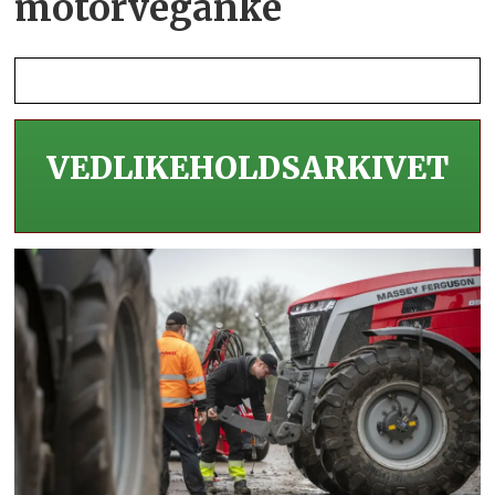
motorveganke
VEDLIKEHOLDS­ARKIVET