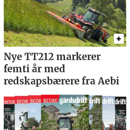
Nye TT212 markerer
femti år­ med
redskapsbærere fra Aebi