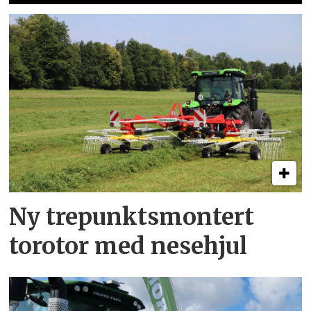
Ny trepunkts­montert
torotor med nesehjul