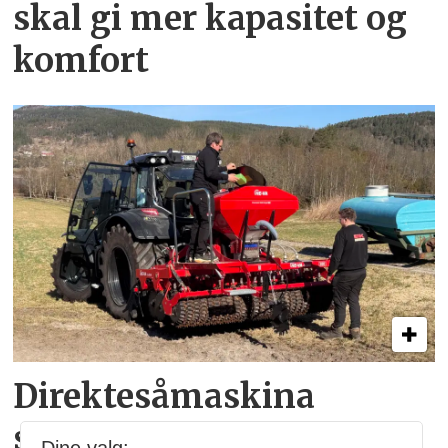
skal gi mer kapasitet og
komfort
Direkte­så­maskina
skjærer gjennom enga