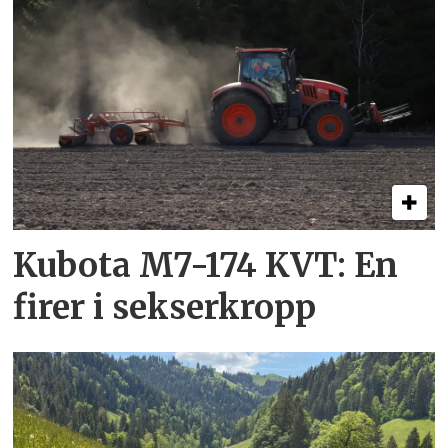
Kubota M7-174 KVT: En
firer i sekserkropp