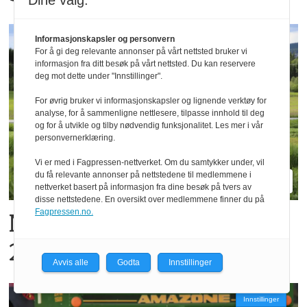
Dine valg:
Informasjonskapsler og personvern
For å gi deg relevante annonser på vårt nettsted bruker vi
informasjon fra ditt besøk på vårt nettsted. Du kan reservere
deg mot dette under "Innstillinger".
For øvrig bruker vi informasjonskapsler og lignende verktøy for
analyse, for å sammenligne nettlesere, tilpasse innhold til deg
og for å utvikle og tilby nødvendig funksjonalitet. Les mer i vår
personvernerklæring.
Vi er med i Fagpressen-nettverket. Om du samtykker under, vil
du få relevante annonser på nettstedene til medlemmene i
nettverket basert på informasjon fra dine besøk på tvers av
disse nettstedene. En oversikt over medlemmene finner du på
Fagpressen.no.
New Holland dobler i
2026
Avvis alle
Godta
Innstillinger
Innstillinger