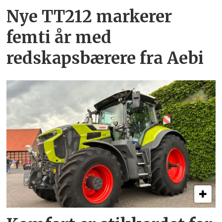
Nye TT212 markerer
femti år­ med
redskapsbærere fra Aebi