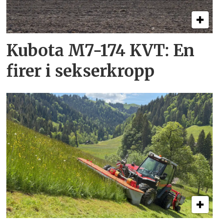
Kubota M7-174 KVT: En
firer i sekserkropp