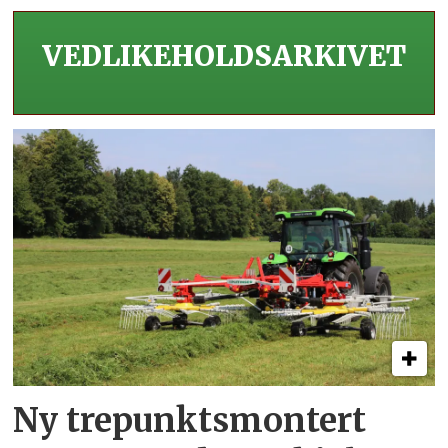
VEDLIKEHOLDS­ARKIVET
Ny trepunkts­montert