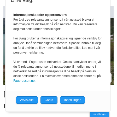
Dine valg:
GARDSANALYSE:
Informasjonskapsler og personvern
For å gi deg relevante annonser på vårt nettsted bruker vi
informasjon fra ditt besøk på vårt nettsted. Du kan reservere
deg mot dette under "Innstillinger".
For øvrig bruker vi informasjonskapsler og lignende verktøy for
analyse, for å sammenligne nettlesere, tilpasse innhold til deg
og for å utvikle og tilby nødvendig funksjonalitet. Les mer i vår
personvernerklæring.
Vi er med i Fagpressen-nettverket. Om du samtykker under, vil
du få relevante annonser på nettstedene til medlemmene i
nettverket basert på informasjon fra dine besøk på tvers av
disse nettstedene. En oversikt over medlemmene finner du på
Fagpressen.no.
Reidar har million­
Avvis alle
Godta
Innstillinger
omsetning fra 75 dekar
Innstillinger