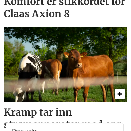
Komfort er stikkordet for
Claas Axion 8
Kramp tar inn
strømapparater med app