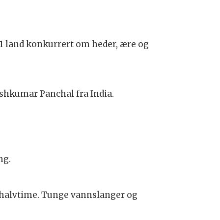
41 land konkurrert om heder, ære og
eshkumar Panchal fra India.
ng.
 halvtime. Tunge vannslanger og