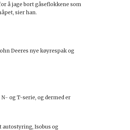
or å jage bort gåseflokkene som
åpet, sier han.
 John Deeres nye køyrespak og
N- og T-serie, og dermed er
 autostyring, Isobus og