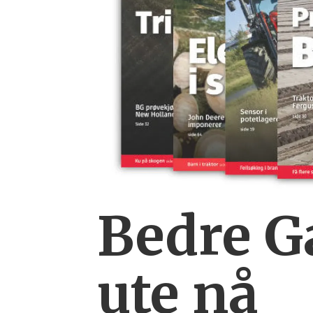
Bedre Ga
ute nå