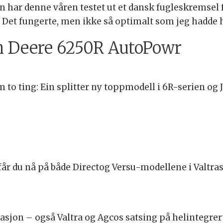
r denne våren testet ut et dansk fugleskremsel f
– Det fungerte, men ikke så optimalt som jeg hadde h
hn Deere 6250R AutoPowr
 to ting: Ein splitter ny toppmodell i 6R-serien og
 du nå på både Directog Versu-modellene i Valtras 
sjon – også Valtra og Agcos satsing på helintegrert