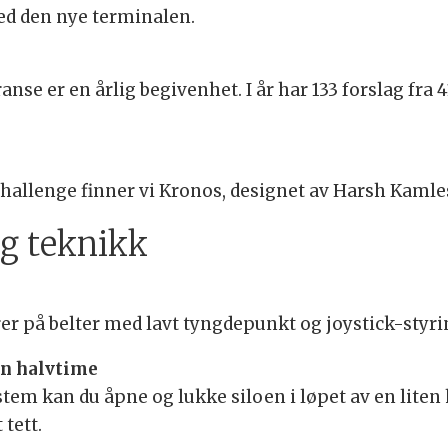
d den nye terminalen.
e er en årlig begivenhet. I år har 133 forslag fra 
 challenge finner vi Kronos, designet av Harsh Kaml
og teknikk
er på belter med lavt tyngdepunkt og joystick-styri
en halvtime
em kan du åpne og lukke siloen i løpet av en liten
 tett.