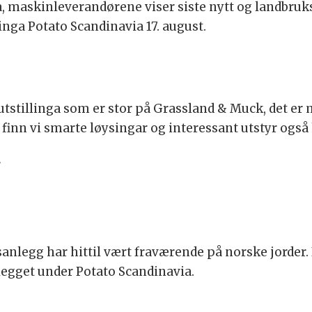
, maskinleverandørene viser siste nytt og landbru
linga Potato Scandinavia 17. august.
utstillinga som er stor på Grassland & Muck, det 
, finn vi smarte løysingar og interessant utstyr også 
.
g har hittil vært fraværende på norske jorder. Nå e
legget under Potato Scandinavia.