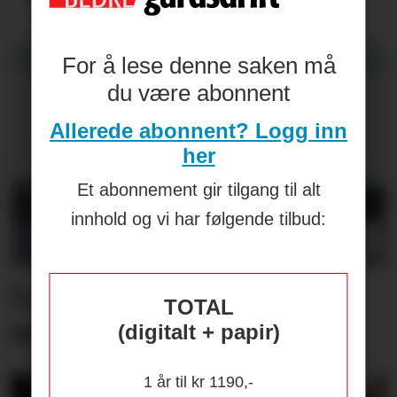
For å lese denne saken må
du være abonnent
Allerede abonnent? Logg inn
her
Et abonnement gir tilgang til alt
innhold og vi har følgende tilbud:
Lagmannsretten avslo
TOTAL
motorveganke
(digitalt + papir)
1 år til kr 1190,-