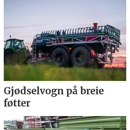
Gjødselvogn på breie
føtter